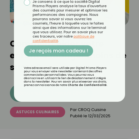
Je consens à ce que la société Digital
Prisma Players analyse le taux d'ouverture
des courriels pour mesurer et optimiser les
performances des campagnes. Nous
pourrons savoir si vous ouvrez les
courriels, l'heure à laquelle vous le faites
ainsi que des informations sur le terminal
que vous utilisez. Pour en savoir plus sur
ces traceurs, voir notre
politique de
Comment aider votre
confidentialité
.
Je reçois mon cadeau !
enfant à manger moins de
sucre ?
Votre adresse email sera utilisée par Digital Prisma Players
pour vous envoyer votre newsletter contenant des offres
commerciales personnalisées. Vous pourrez vous
désinscrire en utilisant le lien de désabonnement intégré
dans la newsletter. Pour en savoir plus et exercer vos droits,
prenez connaissance de notre
Charte de Confidentialité
.
Découvrez les 11 menus CROQ
Par
CROQ Cuisine
ASTUCES CULINAIRES
Publié le
12/03/2025