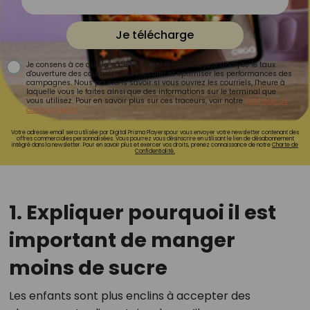
Je télécharge
Je consens à ce que la société Digital Prisma Players analyse le taux
d'ouverture des courriels pour mesurer et optimiser les performances des
campagnes. Nous pourrons savoir si vous ouvrez les courriels, l'heure à
laquelle vous le faites ainsi que des informations sur le terminal que
vous utilisez. Pour en savoir plus sur ces traceurs, voir notre
politique de
confidentialité
.
Votre adresse email sera utilisée par Digital Prisma Playerspour vous envoyer votre newsletter contenant des
offres commerciales personnalisées. Vous pourrez vous désinscrire en utilisant le lien de désabonnement
intégré dans la newsletter. Pour en savoir plus et exercer vos droits, prenez connaissance de notre
Charte de
Confidentialité.
1. Expliquer pourquoi il est
important de manger
moins de sucre
Les enfants sont plus enclins à accepter des