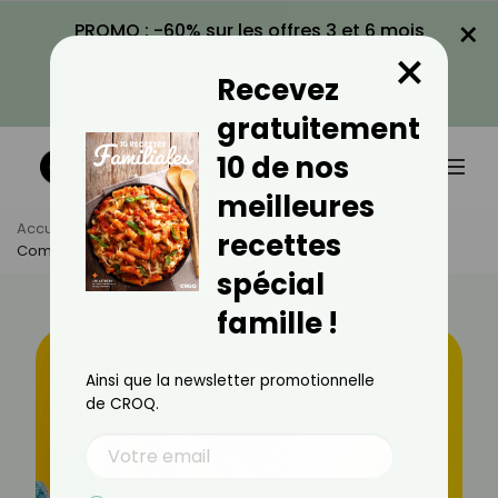
×
PROMO : -60% sur les offres 3 et 6 mois
×
avec le code CROQ60
Recevez
VOIR LA PROMO
gratuitement
10 de nos
meilleures
Accueil
Actus
Astuces Culinaires
recettes
Comment Aider Votre Enfant À Manger Moins De Sucre ?
spécial
famille !
Ainsi que la newsletter promotionnelle
de CROQ.