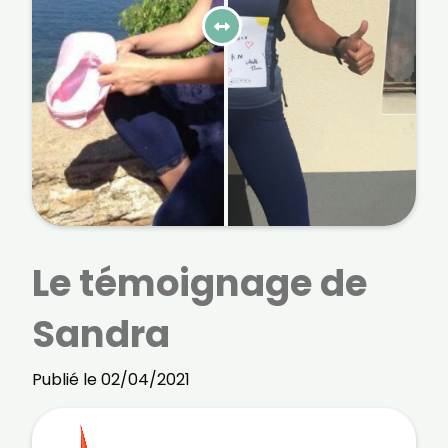
courriels, l'heure à laquelle vous le faites
ainsi que des informations sur le terminal
que vous utilisez. Pour en savoir plus sur
ces traceurs, voir notre
politique de
confidentialité
.
Je reçois mon cadeau !
Votre adresse email sera utilisée par Digital Prisma Players
pour vous envoyer votre newsletter contenant des offres
commerciales personnalisées. Vous pourrez vous
désinscrire en utilisant le lien de désabonnement intégré
dans la newsletter. Pour en savoir plus et exercer vos droits,
prenez connaissance de notre
Charte de Confidentialité
.
Le témoignage de
Sandra
Publié le 02/04/2021