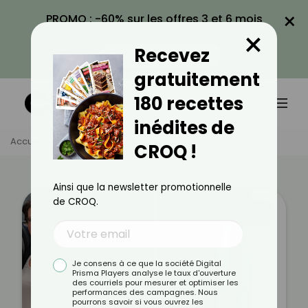
×
PROMO : -60% sur les offres 3 et 6 mois
×
avec le code CROQ60
Recevez
VOIR LA PROMO
gratuitement
180 recettes
inédites de
Accueil
Témoignages
Jessica
CROQ !
Ainsi que la newsletter promotionnelle
de CROQ.
Avant
Après
Je consens à ce que la société Digital
Prisma Players analyse le taux d'ouverture
des courriels pour mesurer et optimiser les
performances des campagnes. Nous
pourrons savoir si vous ouvrez les