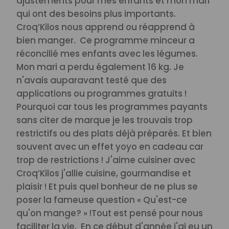
ajustements pour mes enfants et mon mari
qui ont des besoins plus importants.
Croq’Kilos nous apprend ou réapprend à
bien manger.
Ce programme minceur a
réconcilié mes enfants avec les légumes.
Mon mari a perdu également 16 kg. Je
n'avais auparavant testé que des
applications ou programmes gratuits !
Pourquoi car tous les programmes payants
sans citer de marque je les trouvais trop
restrictifs ou des plats déjà préparés. Et bien
souvent avec un effet yoyo en cadeau car
trop de restrictions !
J'aime cuisiner avec
Croq’Kilos j'allie cuisine, gourmandise et
plaisir ! Et puis quel bonheur de ne plus se
poser la fameuse question « Qu'est-ce
qu'on mange? » !
Tout est pensé pour nous
faciliter la vie.
En ce début d'année j'ai eu un