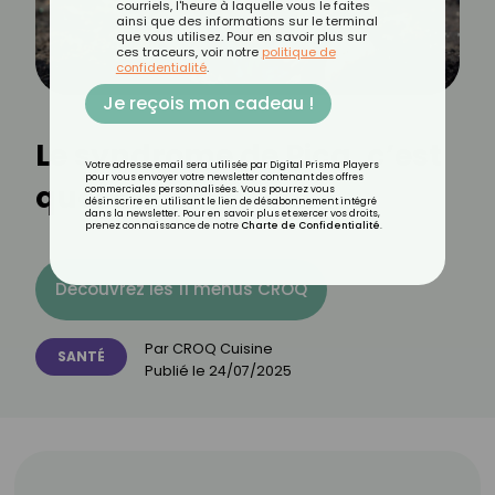
courriels, l'heure à laquelle vous le faites
ainsi que des informations sur le terminal
que vous utilisez. Pour en savoir plus sur
ces traceurs, voir notre
politique de
confidentialité
.
Je reçois mon cadeau !
Le syndrome de Pica, c’est
Votre adresse email sera utilisée par Digital Prisma Players
pour vous envoyer votre newsletter contenant des offres
quoi ?
commerciales personnalisées. Vous pourrez vous
désinscrire en utilisant le lien de désabonnement intégré
dans la newsletter. Pour en savoir plus et exercer vos droits,
prenez connaissance de notre
Charte de Confidentialité
.
Découvrez les 11 menus CROQ
Par
CROQ Cuisine
SANTÉ
Publié le
24/07/2025