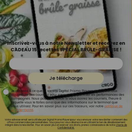
Inscrivez-vous à notre Newsletter et recevez en
CADEAU 15 recettes SPÉCIAL BRÛLE-GRAISSE !
Je télécharge
Je consens à ce que la société Digital Prisma Players analyse le taux
d'ouverture des courriels pour mesurer et optimiser les performances des
campagnes. Nous pourrons savoir si vous ouvrez les courriels, l'heure à
laquelle vous le faites ainsi que des informations sur le terminal que
vous utilisez. Pour en savoir plus sur ces traceurs, voir notre
politique de
confidentialité
.
Votre adresse email sera utilisée par Digital Prisma Playerspour vous envoyer votre newsletter contenant des
offres commerciales personnalisées. Vous pourrez vous désinscrire en utilisant le lien de désabonnement
intégré dans la newsletter. Pour en savoir plus et exercer vos droits, prenez connaissance de notre
Charte de
Confidentialité.