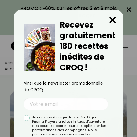
×
PROMO : -60% sur les offres 3 et 6 mois
×
avec le code CROQ60
Recevez
VOIR LA PROMO
gratuitement
180 recettes
inédites de
Accueil
Actus
Sport
CROQ !
Audrey Fleurot Dévoile Le Détail De Sa Routine Sportive
Ainsi que la newsletter promotionnelle
de CROQ.
Je consens à ce que la société Digital
Prisma Players analyse le taux d'ouverture
des courriels pour mesurer et optimiser les
performances des campagnes. Nous
pourrons savoir si vous ouvrez les