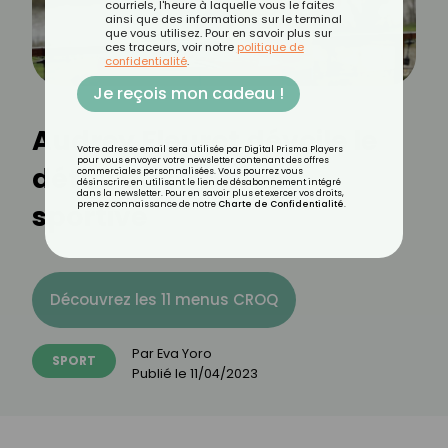
courriels, l'heure à laquelle vous le faites
ainsi que des informations sur le terminal
que vous utilisez. Pour en savoir plus sur
ces traceurs, voir notre
politique de
confidentialité
.
Je reçois mon cadeau !
Audrey Fleurot dévoile le
Votre adresse email sera utilisée par Digital Prisma Players
pour vous envoyer votre newsletter contenant des offres
détail de sa routine
commerciales personnalisées. Vous pourrez vous
désinscrire en utilisant le lien de désabonnement intégré
dans la newsletter. Pour en savoir plus et exercer vos droits,
sportive
prenez connaissance de notre
Charte de Confidentialité
.
Découvrez les 11 menus CROQ
Par
Eva Yoro
SPORT
Publié le
11/04/2023