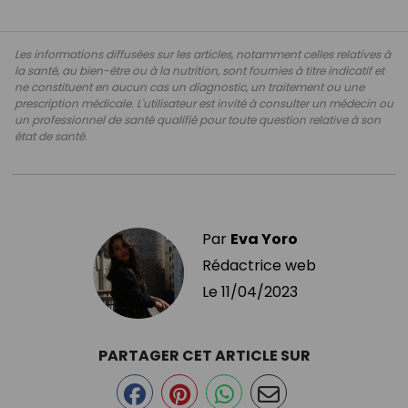
Les informations diffusées sur les articles, notamment celles relatives à
la santé, au bien-être ou à la nutrition, sont fournies à titre indicatif et
ne constituent en aucun cas un diagnostic, un traitement ou une
prescription médicale. L'utilisateur est invité à consulter un médecin ou
un professionnel de santé qualifié pour toute question relative à son
état de santé.
Par
Eva Yoro
Rédactrice web
Le
11/04/2023
PARTAGER CET ARTICLE SUR