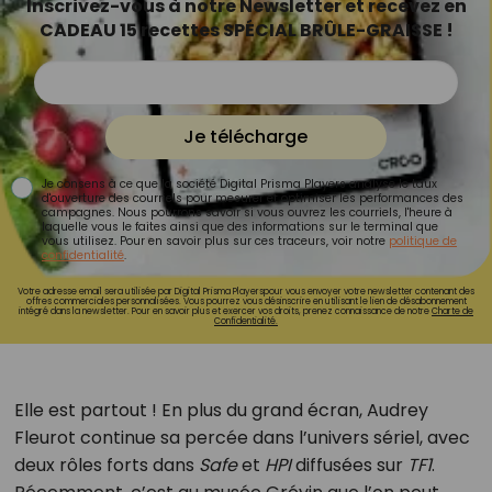
Inscrivez-vous à notre Newsletter et recevez en
CADEAU 15 recettes SPÉCIAL BRÛLE-GRAISSE !
Je télécharge
Je consens à ce que la société Digital Prisma Players analyse le taux
d'ouverture des courriels pour mesurer et optimiser les performances des
campagnes. Nous pourrons savoir si vous ouvrez les courriels, l'heure à
laquelle vous le faites ainsi que des informations sur le terminal que
vous utilisez. Pour en savoir plus sur ces traceurs, voir notre
politique de
confidentialité
.
Votre adresse email sera utilisée par Digital Prisma Playerspour vous envoyer votre newsletter contenant des
offres commerciales personnalisées. Vous pourrez vous désinscrire en utilisant le lien de désabonnement
intégré dans la newsletter. Pour en savoir plus et exercer vos droits, prenez connaissance de notre
Charte de
Confidentialité.
Elle est partout ! En plus du grand écran, Audrey
Fleurot continue sa percée dans l’univers sériel, avec
deux rôles forts dans
Safe
et
HPI
diffusées sur
TF1
.