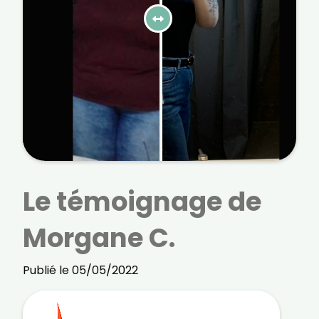
courriels, l'heure à laquelle vous le faites
ainsi que des informations sur le terminal
que vous utilisez. Pour en savoir plus sur
ces traceurs, voir notre
politique de
confidentialité
.
Je reçois mon cadeau !
Votre adresse email sera utilisée par Digital Prisma Players
pour vous envoyer votre newsletter contenant des offres
commerciales personnalisées. Vous pourrez vous
désinscrire en utilisant le lien de désabonnement intégré
dans la newsletter. Pour en savoir plus et exercer vos droits,
prenez connaissance de notre
Charte de Confidentialité
.
Le témoignage de
Morgane C.
Publié le 05/05/2022