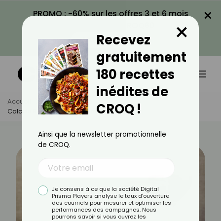
×
PROMO : -60% sur les offres 3 et 6 mois
×
avec le code CROQ60
Recevez
VOIR LA PROMO
gratuitement
180 recettes
inédites de
Accueil
Actus
Santé
CROQ !
Calculs Rénaux : Les Aliments Interdits
Ainsi que la newsletter promotionnelle
de CROQ.
Je consens à ce que la société Digital
Prisma Players analyse le taux d'ouverture
des courriels pour mesurer et optimiser les
performances des campagnes. Nous
pourrons savoir si vous ouvrez les