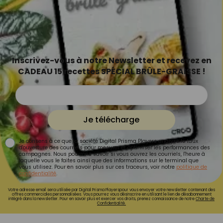
Inscrivez-vous à notre Newsletter et recevez en
CADEAU 15 recettes SPÉCIAL BRÛLE-GRAISSE !
Je télécharge
Je consens à ce que la société Digital Prisma Players analyse le taux
d'ouverture des courriels pour mesurer et optimiser les performances des
campagnes. Nous pourrons savoir si vous ouvrez les courriels, l'heure à
laquelle vous le faites ainsi que des informations sur le terminal que
vous utilisez. Pour en savoir plus sur ces traceurs, voir notre
politique de
confidentialité
.
Votre adresse email sera utilisée par Digital Prisma Playerspour vous envoyer votre newsletter contenant des
offres commerciales personnalisées. Vous pourrez vous désinscrire en utilisant le lien de désabonnement
intégré dans la newsletter. Pour en savoir plus et exercer vos droits, prenez connaissance de notre
Charte de
Confidentialité.