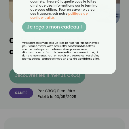
courriels, l'heure à laquelle vous le faites
ainsi que des informations sur le terminal
que vous utilisez. Pour en savoir plus sur
ces traceurs, voir notre
politique de
confidentialité
.
Je reçois mon cadeau !
Calculs rénaux : les
Votre adresse email sera utilisée par Digital Prisma Players
pour vous envoyer votre newsletter contenant des offres
aliments interdits
commerciales personnalisées. Vous pourrez vous
désinscrire en utilisant le lien de désabonnement intégré
dans la newsletter. Pour en savoir plus et exercer vos droits,
prenez connaissance de notre
Charte de Confidentialité
.
Découvrez les 11 menus CROQ
Par
CROQ Bien-être
SANTÉ
Publié le
03/05/2025