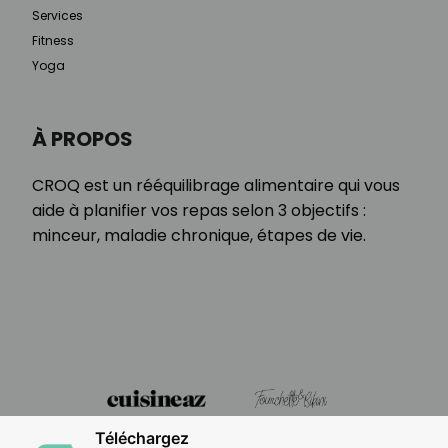
Services
Fitness
Yoga
À PROPOS
CROQ est un rééquilibrage alimentaire qui vous
aide à planifier vos repas selon 3 objectifs :
minceur, maladie chronique, étapes de vie.
Téléchargez