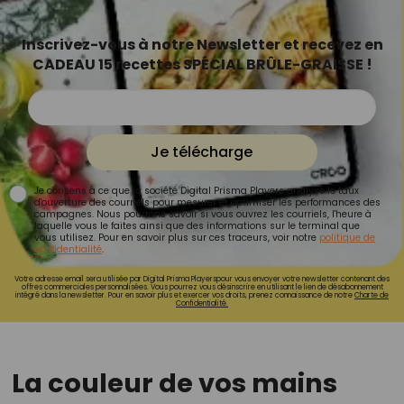
Inscrivez-vous à notre Newsletter et recevez en
CADEAU 15 recettes SPÉCIAL BRÛLE-GRAISSE !
Je télécharge
Je consens à ce que la société Digital Prisma Players analyse le taux
d'ouverture des courriels pour mesurer et optimiser les performances des
campagnes. Nous pourrons savoir si vous ouvrez les courriels, l'heure à
laquelle vous le faites ainsi que des informations sur le terminal que
vous utilisez. Pour en savoir plus sur ces traceurs, voir notre
politique de
confidentialité
.
Votre adresse email sera utilisée par Digital Prisma Playerspour vous envoyer votre newsletter contenant des
offres commerciales personnalisées. Vous pourrez vous désinscrire en utilisant le lien de désabonnement
intégré dans la newsletter. Pour en savoir plus et exercer vos droits, prenez connaissance de notre
Charte de
Confidentialité.
La couleur de vos mains