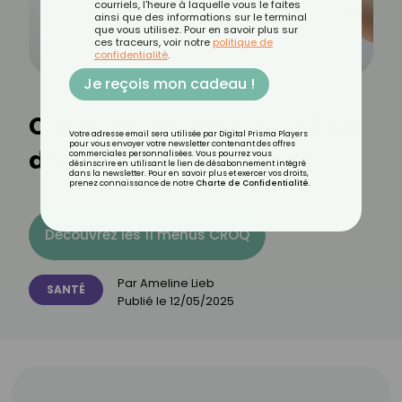
courriels, l'heure à laquelle vous le faites
ainsi que des informations sur le terminal
que vous utilisez. Pour en savoir plus sur
ces traceurs, voir notre
politique de
confidentialité
.
Je reçois mon cadeau !
Ce que vos mains révèlent
Votre adresse email sera utilisée par Digital Prisma Players
pour vous envoyer votre newsletter contenant des offres
de votre santé
commerciales personnalisées. Vous pourrez vous
désinscrire en utilisant le lien de désabonnement intégré
dans la newsletter. Pour en savoir plus et exercer vos droits,
prenez connaissance de notre
Charte de Confidentialité
.
Découvrez les 11 menus CROQ
Par
Ameline Lieb
SANTÉ
Publié le
12/05/2025