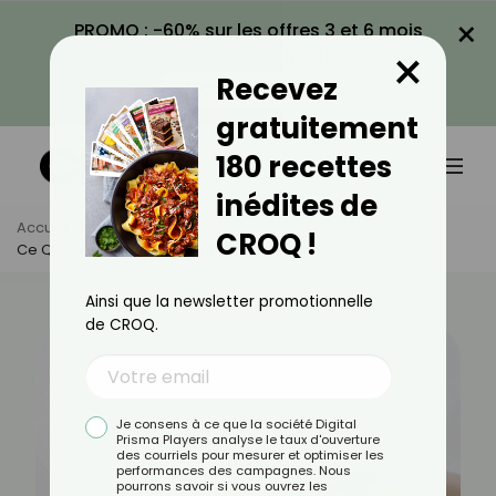
×
PROMO : -60% sur les offres 3 et 6 mois
×
avec le code CROQ60
Recevez
VOIR LA PROMO
gratuitement
180 recettes
inédites de
Accueil
Actus
Santé
CROQ !
Ce Que Vos Mains Révèlent De Votre Santé
Ainsi que la newsletter promotionnelle
de CROQ.
Je consens à ce que la société Digital
Prisma Players analyse le taux d'ouverture
des courriels pour mesurer et optimiser les
performances des campagnes. Nous
pourrons savoir si vous ouvrez les