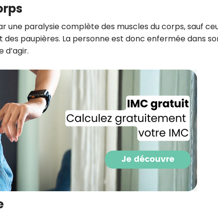
orps
CROQ.
ar une paralysie complète des muscles du corps, sauf ce
 des paupières. La personne est donc enfermée dans so
 d’agir.
Je consens à ce que la société Digi
Prisma Players analyse le taux d'ou
des courriels pour mesurer et optim
performances des campagnes. No
pourrons savoir si vous ouvrez les co
l'heure à laquelle vous le faites ains
des informations sur le terminal qu
utilisez. Pour en savoir plus sur ces 
voir notre
politique de confidentialit
Je reçois mon cadeau !
Votre adresse email sera utilisée par Digital Prisma Playe
envoyer votre newsletter contenant des offres commercial
personnalisées. Vous pourrez vous désinscrire en utilisan
désabonnement intégré dans la newsletter. Pour en savoi
exercer vos droits, prenez connaissance de notre
Charte 
Confidentialité
.
e