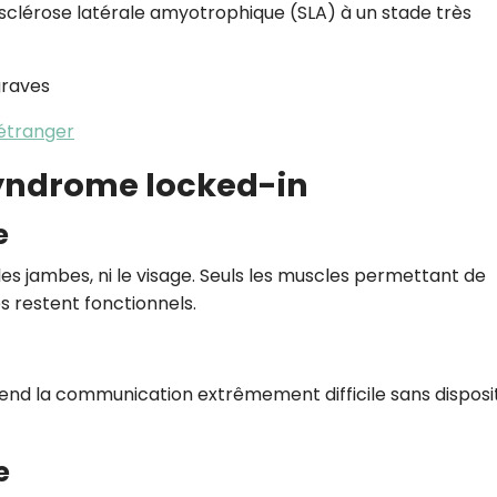
clérose latérale amyotrophique (SLA) à un stade très
graves
 étranger
yndrome locked-in
e
les jambes, ni le visage. Seuls les muscles permettant de
s restent fonctionnels.
rend la communication extrêmement difficile sans disposit
e