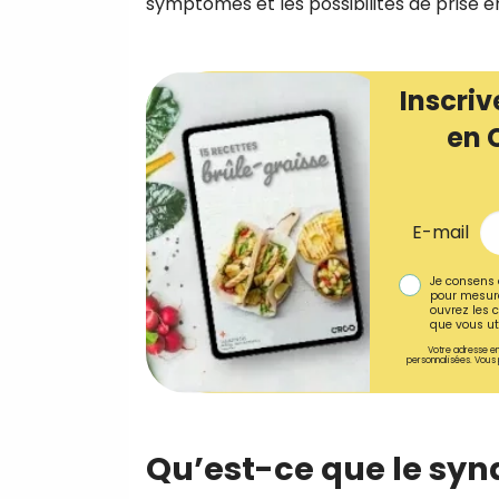
symptômes et les possibilités de prise e
Inscriv
en 
E-mail
Je consens 
pour mesure
ouvrez les c
que vous uti
Votre adresse em
personnalisées. Vous 
Qu’est-ce que le syn