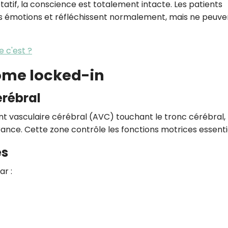
atif, la conscience est totalement intacte. Les patients
 émotions et réfléchissent normalement, mais ne peuven
e c'est ?
ome locked-in
érébral
nt vasculaire cérébral (AVC) touchant le tronc cérébral, 
nce. Cette zone contrôle les fonctions motrices essentie
es
r :