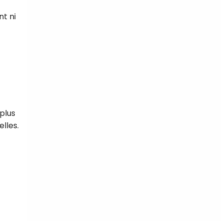
t ni
plus
lles.