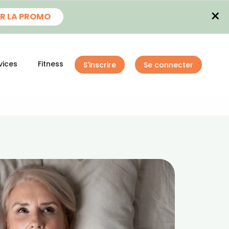
×
R LA PROMO
vices
Fitness
S'inscrire
Se connecter