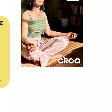
z
×
t 180
er
 CROQ
nnelle de