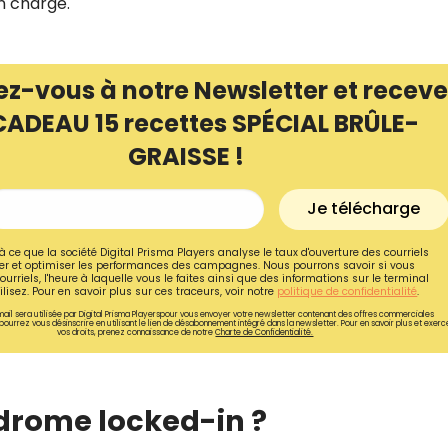
n charge.
ez-vous à notre Newsletter et receve
CADEAU 15 recettes SPÉCIAL BRÛLE-
GRAISSE !
Je télécharge
à ce que la société Digital Prisma Players analyse le taux d'ouverture des courriels
r et optimiser les performances des campagnes. Nous pourrons savoir si vous
ourriels, l'heure à laquelle vous le faites ainsi que des informations sur le terminal
lisez. Pour en savoir plus sur ces traceurs, voir notre
politique de confidentialité
.
ail sera utilisée par Digital Prisma Playerspour vous envoyer votre newsletter contenant des offres commerciales
Recevez gratuitemen
pourrez vous désinscrire en utilisant le lien de désabonnement intégré dans la newsletter. Pour en savoir plus et exerc
vos droits, prenez connaissance de notre
Charte de Confidentialité.
recettes inédites de
!
drome locked-in ?
Ainsi que la newsletter promotio