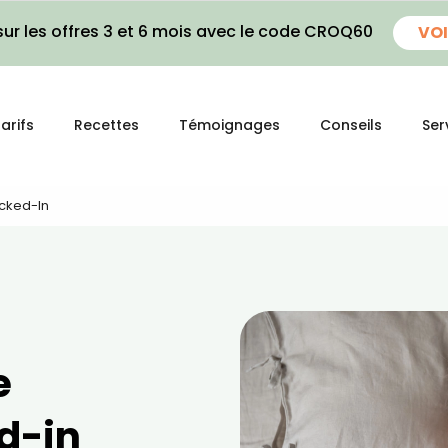
ur les offres 3 et 6 mois avec le code CROQ60
VOI
arifs
Recettes
Témoignages
Conseils
Ser
ocked-In
e
d-in