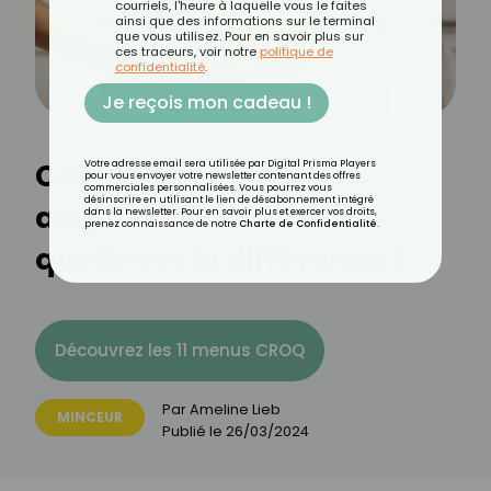
courriels, l'heure à laquelle vous le faites
ainsi que des informations sur le terminal
que vous utilisez. Pour en savoir plus sur
ces traceurs, voir notre
politique de
confidentialité
.
Je reçois mon cadeau !
Cellulite aqueuse,
Votre adresse email sera utilisée par Digital Prisma Players
pour vous envoyer votre newsletter contenant des offres
commerciales personnalisées. Vous pourrez vous
désinscrire en utilisant le lien de désabonnement intégré
adipeuse ou fibreuse,
dans la newsletter. Pour en savoir plus et exercer vos droits,
prenez connaissance de notre
Charte de Confidentialité
.
quelle est la différence ?
Découvrez les 11 menus CROQ
Par
Ameline Lieb
MINCEUR
Publié le
26/03/2024