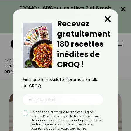
×
PROMO : -60% sur les offres 3 et 6 mois
×
avec le code CROQ60
Recevez
VOIR LA PROMO
gratuitement
180 recettes
inédites de
Accueil
Actus
Minceur
CROQ !
Cellulite Aqueuse, Adipeuse Ou Fibreuse, Quelle Est La
Différence ?
Ainsi que la newsletter promotionnelle
de CROQ.
Je consens à ce que la société Digital
Prisma Players analyse le taux d'ouverture
des courriels pour mesurer et optimiser les
performances des campagnes. Nous
pourrons savoir si vous ouvrez les