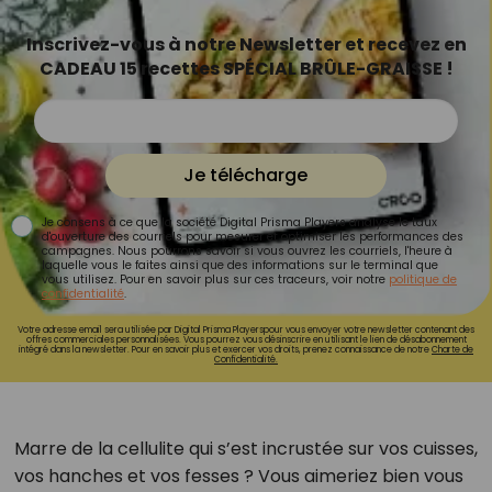
Inscrivez-vous à notre Newsletter et recevez en
CADEAU 15 recettes SPÉCIAL BRÛLE-GRAISSE !
Je télécharge
Je consens à ce que la société Digital Prisma Players analyse le taux
d'ouverture des courriels pour mesurer et optimiser les performances des
campagnes. Nous pourrons savoir si vous ouvrez les courriels, l'heure à
laquelle vous le faites ainsi que des informations sur le terminal que
vous utilisez. Pour en savoir plus sur ces traceurs, voir notre
politique de
confidentialité
.
Votre adresse email sera utilisée par Digital Prisma Playerspour vous envoyer votre newsletter contenant des
offres commerciales personnalisées. Vous pourrez vous désinscrire en utilisant le lien de désabonnement
intégré dans la newsletter. Pour en savoir plus et exercer vos droits, prenez connaissance de notre
Charte de
Confidentialité.
Marre de la cellulite qui s’est incrustée sur vos cuisses,
vos hanches et vos fesses ? Vous aimeriez bien vous