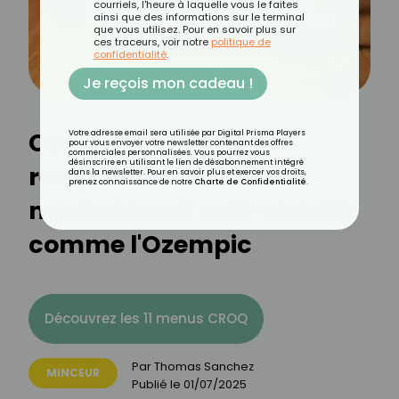
courriels, l'heure à laquelle vous le faites
ainsi que des informations sur le terminal
que vous utilisez. Pour en savoir plus sur
ces traceurs, voir notre
politique de
confidentialité
.
Je reçois mon cadeau !
Ces aliments qui
Votre adresse email sera utilisée par Digital Prisma Players
pour vous envoyer votre newsletter contenant des offres
commerciales personnalisées. Vous pourrez vous
désinscrire en utilisant le lien de désabonnement intégré
remplacent les
dans la newsletter. Pour en savoir plus et exercer vos droits,
prenez connaissance de notre
Charte de Confidentialité
.
médicament anti-obésité
comme l'Ozempic
Découvrez les 11 menus CROQ
Par
Thomas Sanchez
MINCEUR
Publié le
01/07/2025