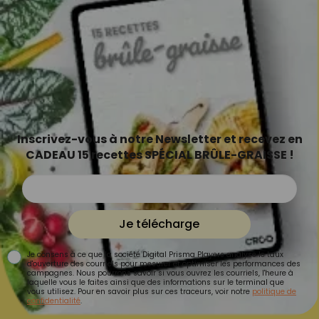
Inscrivez-vous à notre Newsletter et recevez en
CADEAU 15 recettes SPÉCIAL BRÛLE-GRAISSE !
Je télécharge
Je consens à ce que la société Digital Prisma Players analyse le taux
d'ouverture des courriels pour mesurer et optimiser les performances des
campagnes. Nous pourrons savoir si vous ouvrez les courriels, l'heure à
laquelle vous le faites ainsi que des informations sur le terminal que
vous utilisez. Pour en savoir plus sur ces traceurs, voir notre
politique de
confidentialité
.