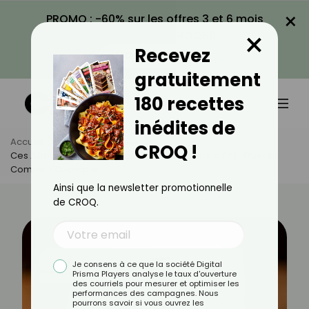
×
PROMO : -60% sur les offres 3 et 6 mois
×
avec le code CROQ60
Recevez
VOIR LA PROMO
gratuitement
180 recettes
inédites de
Accueil
Actus
Minceur
CROQ !
Ces Aliments Qui Remplacent Les Médicament Anti-Obésité
Comme L'Ozempic
Ainsi que la newsletter promotionnelle
de CROQ.
Je consens à ce que la société Digital
Prisma Players analyse le taux d'ouverture
des courriels pour mesurer et optimiser les
performances des campagnes. Nous
pourrons savoir si vous ouvrez les