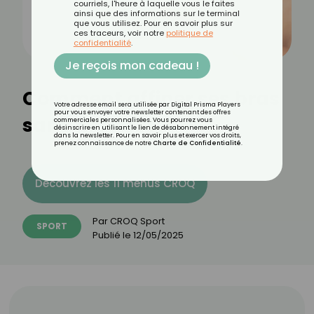
courriels, l'heure à laquelle vous le faites
ainsi que des informations sur le terminal
que vous utilisez. Pour en savoir plus sur
ces traceurs, voir notre
politique de
confidentialité
.
Je reçois mon cadeau !
Comment affiner ses bras
Votre adresse email sera utilisée par Digital Prisma Players
pour vous envoyer votre newsletter contenant des offres
sans haltères ?
commerciales personnalisées. Vous pourrez vous
désinscrire en utilisant le lien de désabonnement intégré
dans la newsletter. Pour en savoir plus et exercer vos droits,
prenez connaissance de notre
Charte de Confidentialité
.
Découvrez les 11 menus CROQ
Par
CROQ Sport
SPORT
Publié le
12/05/2025