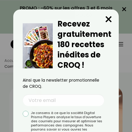
×
PROMO : -60% sur les offres 3 et 6 mois
×
avec le code CROQ60
Recevez
VOIR LA PROMO
gratuitement
180 recettes
inédites de
Accueil
Actus
Sport
CROQ !
Comment Affiner Ses Bras Sans Haltères ?
Ainsi que la newsletter promotionnelle
de CROQ.
Je consens à ce que la société Digital
Prisma Players analyse le taux d'ouverture
des courriels pour mesurer et optimiser les
performances des campagnes. Nous
pourrons savoir si vous ouvrez les