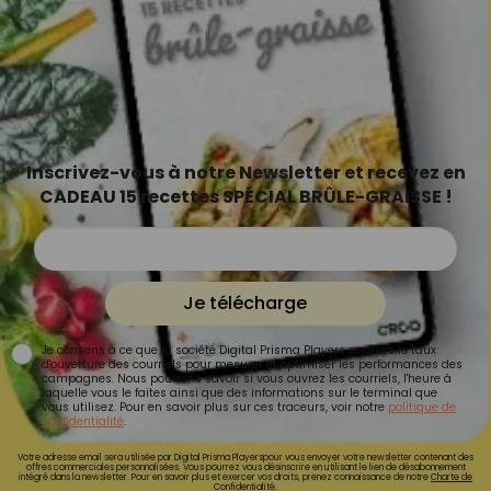
Inscrivez-vous à notre Newsletter et recevez en
CADEAU 15 recettes SPÉCIAL BRÛLE-GRAISSE !
Je télécharge
Je consens à ce que la société Digital Prisma Players analyse le taux
d'ouverture des courriels pour mesurer et optimiser les performances des
campagnes. Nous pourrons savoir si vous ouvrez les courriels, l'heure à
laquelle vous le faites ainsi que des informations sur le terminal que
vous utilisez. Pour en savoir plus sur ces traceurs, voir notre
politique de
confidentialité
.
Votre adresse email sera utilisée par Digital Prisma Playerspour vous envoyer votre newsletter contenant des
offres commerciales personnalisées. Vous pourrez vous désinscrire en utilisant le lien de désabonnement
intégré dans la newsletter. Pour en savoir plus et exercer vos droits, prenez connaissance de notre
Charte de
Confidentialité.