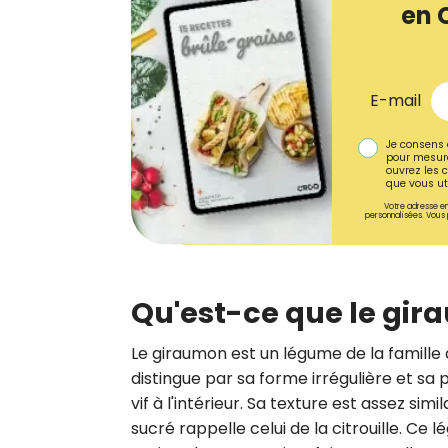
en 
E-mail
Je consens 
pour mesure
ouvrez les c
que vous uti
Votre adresse em
personnalisées. Vous 
Qu'est-ce que le gir
Le giraumon est un légume de la famille 
distingue par sa forme irrégulière et sa
vif à l'intérieur. Sa texture est assez si
sucré rappelle celui de la citrouille. Ce 