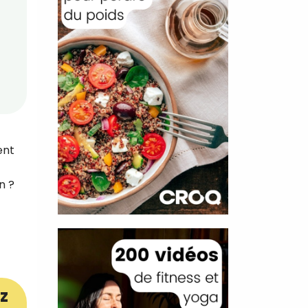
ent
n ?
z