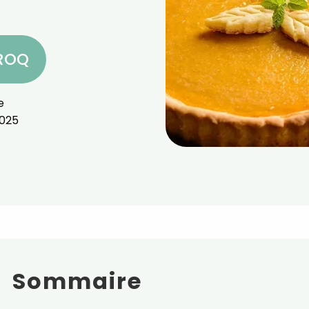
CROQ
e
025
Sommaire