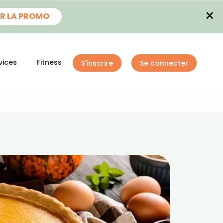
×
R LA PROMO
vices
Fitness
S'inscrire
Se connecter