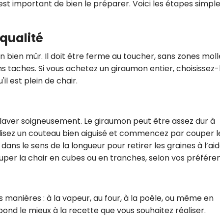
 est important de bien le préparer. Voici les étapes simpl
 qualité
on bien mûr. Il doit être ferme au toucher, sans zones moll
ns taches. Si vous achetez un giraumon entier, choisissez-
il est plein de chair.
laver soigneusement. Le giraumon peut être assez dur à
ilisez un couteau bien aiguisé et commencez par couper l
dans le sens de la longueur pour retirer les graines à l’ai
uper la chair en cubes ou en tranches, selon vos préfére
s manières : à la vapeur, au four, à la poêle, ou même en
ond le mieux à la recette que vous souhaitez réaliser.