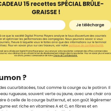
CADEAU 15 recettes SPÉCIAL BRÛLE-
GRAISSE !
Je télécharge
à ce que la société Digital Prisma Players analyse le taux d'ouverture des courriels
r et optimiser les performances des campagnes. Nous pourrons savoir si vous
ourriels, l'heure à laquelle vous le faites ainsi que des informations sur le terminal
lisez. Pour en savoir plus sur ces traceurs, voir notre
politique de confidentialité
.
ail sera utilisée par Digital Prisma Playerspour vous envoyer votre newsletter contenant des offres commerciales
pourrez vous désinscrire en utilisant le lien de désabonnement intégré dans la newsletter. Pour en savoir plus et exerc
vos droits, prenez connaissance de notre
Charte de Confidentialité.
aumon ?
Recevez gratuitemen
des cucurbitacées, tout comme la courge ou le potiron. Il
recettes inédites de
 peau rugueuse, souvent verte ou jaune, avec une chair or
!
milaire à celle de la courge butternut, et son goût légèreme
légume est riche en vitamines A et C, en fibres et en
Ainsi que la newsletter promotio