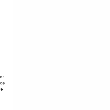
 et
 de
re