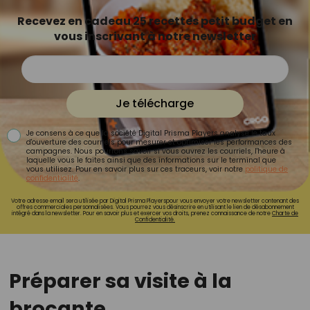
Recevez en cadeau 25 recettes petit budget en
vous inscrivant à notre newsletter
Je télécharge
Je consens à ce que la société Digital Prisma Players analyse le taux
d'ouverture des courriels pour mesurer et optimiser les performances des
campagnes. Nous pourrons savoir si vous ouvrez les courriels, l'heure à
laquelle vous le faites ainsi que des informations sur le terminal que
vous utilisez. Pour en savoir plus sur ces traceurs, voir notre
politique de
confidentialité
.
Votre adresse email sera utilisée par Digital Prisma Playerspour vous envoyer votre newsletter contenant des
offres commerciales personnalisées. Vous pourrez vous désinscrire en utilisant le lien de désabonnement
intégré dans la newsletter. Pour en savoir plus et exercer vos droits, prenez connaissance de notre
Charte de
Confidentialité.
Préparer sa visite à la
brocante