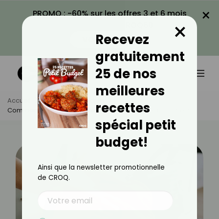
×
PROMO : -60% sur les offres 3 et 6 mois
×
avec le code CROQ60
Recevez
VOIR LA PROMO
gratuitement
25 de nos
meilleures
Accueil
Actus
Quotidien
recettes
Comment Faire Des Bonnes Affaires Dans Une Brocante ?
spécial petit
budget!
Ainsi que la newsletter promotionnelle
de CROQ.