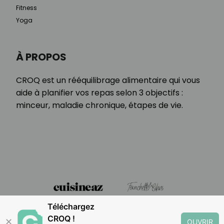
Fitness
Yoga
À PROPOS
CROQ est un rééquilibrage alimentaire qui vous
aide à planifier vos repas selon 3 objectifs :
minceur, maladie chronique, étapes de vie.
Téléchargez
CROQ !
✕
OUVRIR