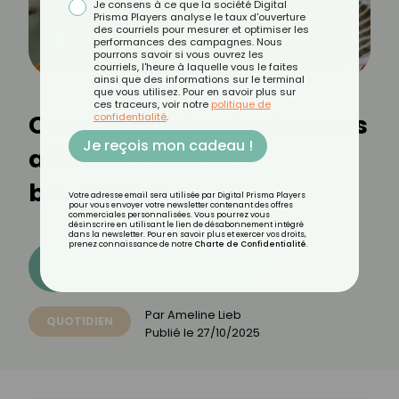
Je consens à ce que la société Digital
Prisma Players analyse le taux d'ouverture
des courriels pour mesurer et optimiser les
performances des campagnes. Nous
pourrons savoir si vous ouvrez les
courriels, l'heure à laquelle vous le faites
ainsi que des informations sur le terminal
que vous utilisez. Pour en savoir plus sur
ces traceurs, voir notre
politique de
Comment faire des bonnes
confidentialité
.
Je reçois mon cadeau !
affaires dans une
brocante ?
Votre adresse email sera utilisée par Digital Prisma Players
pour vous envoyer votre newsletter contenant des offres
commerciales personnalisées. Vous pourrez vous
désinscrire en utilisant le lien de désabonnement intégré
dans la newsletter. Pour en savoir plus et exercer vos droits,
prenez connaissance de notre
Charte de Confidentialité
.
Découvrez les 11 menus CROQ
Par
Ameline Lieb
QUOTIDIEN
Publié le
27/10/2025