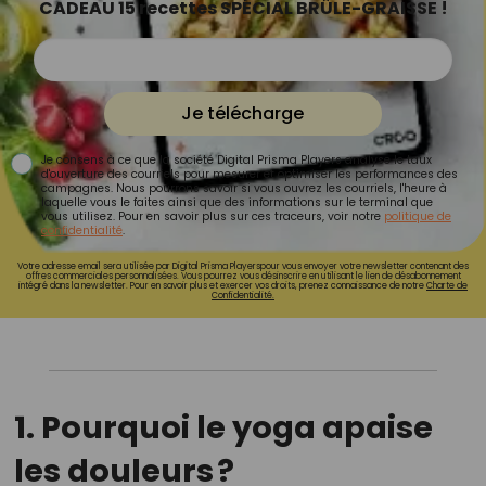
CADEAU 15 recettes SPÉCIAL BRÛLE-GRAISSE !
Je télécharge
Je consens à ce que la société Digital Prisma Players analyse le taux
d'ouverture des courriels pour mesurer et optimiser les performances des
campagnes. Nous pourrons savoir si vous ouvrez les courriels, l'heure à
laquelle vous le faites ainsi que des informations sur le terminal que
vous utilisez. Pour en savoir plus sur ces traceurs, voir notre
politique de
confidentialité
.
Votre adresse email sera utilisée par Digital Prisma Playerspour vous envoyer votre newsletter contenant des
offres commerciales personnalisées. Vous pourrez vous désinscrire en utilisant le lien de désabonnement
intégré dans la newsletter. Pour en savoir plus et exercer vos droits, prenez connaissance de notre
Charte de
Confidentialité.
1. Pourquoi le yoga apaise
les douleurs ?