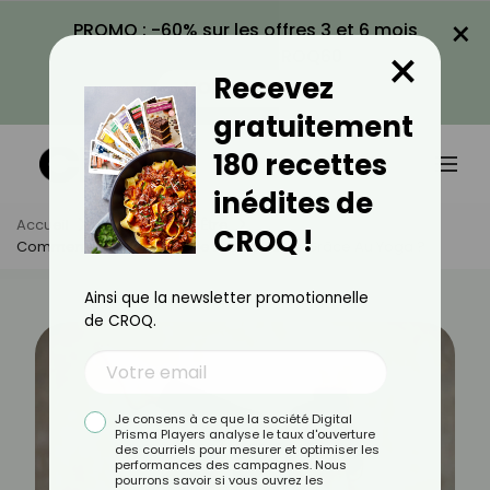
×
PROMO : -60% sur les offres 3 et 6 mois
×
avec le code CROQ60
Recevez
VOIR LA PROMO
gratuitement
180 recettes
inédites de
Accueil
Actus
Bien-Être
CROQ !
Comment Faire Disparaître Les Douleurs Grâce Au Yoga ?
Ainsi que la newsletter promotionnelle
de CROQ.
Je consens à ce que la société Digital
Prisma Players analyse le taux d'ouverture
des courriels pour mesurer et optimiser les
performances des campagnes. Nous
pourrons savoir si vous ouvrez les