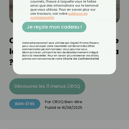
courriels, l'heure à laquelle vous le faites
ainsi que des informations sur le terminal
que vous utilisez. Pour en savoir plus sur
ces traceurs, voir notre
politique de
confidentialité
.
Je reçois mon cadeau !
Comment faire disparaître
Votre adresse email sera utilisée par Digital Prisma Players
pour vous envoyer votre newsletter contenant des offres
les douleurs grâce au yoga
commerciales personnalisées. Vous pourrez vous
désinscrire en utilisant le lien de désabonnement intégré
dans la newsletter. Pour en savoir plus et exercer vos droits,
?
prenez connaissance de notre
Charte de Confidentialité
.
Découvrez les 11 menus CROQ
Par
CROQ Bien-être
BIEN-ÊTRE
Publié le
16/08/2025