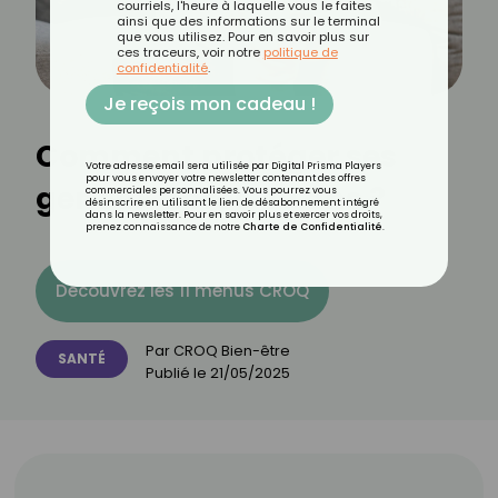
courriels, l'heure à laquelle vous le faites
ainsi que des informations sur le terminal
que vous utilisez. Pour en savoir plus sur
ces traceurs, voir notre
politique de
confidentialité
.
Je reçois mon cadeau !
Comment protéger ses
Votre adresse email sera utilisée par Digital Prisma Players
pour vous envoyer votre newsletter contenant des offres
genoux après 40 ans ?
commerciales personnalisées. Vous pourrez vous
désinscrire en utilisant le lien de désabonnement intégré
dans la newsletter. Pour en savoir plus et exercer vos droits,
prenez connaissance de notre
Charte de Confidentialité
.
Découvrez les 11 menus CROQ
Par
CROQ Bien-être
SANTÉ
Publié le
21/05/2025