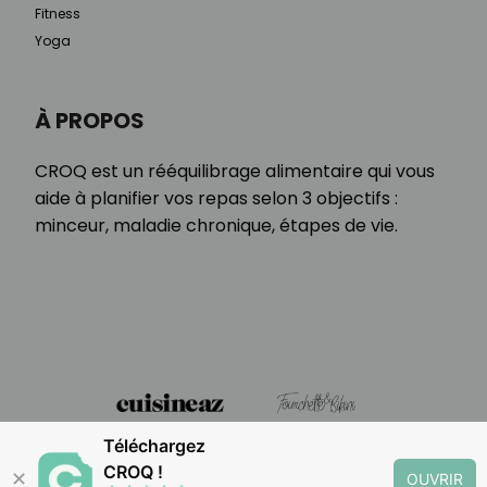
Fitness
Yoga
À PROPOS
CROQ est un rééquilibrage alimentaire qui vous
aide à planifier vos repas selon 3 objectifs :
minceur, maladie chronique, étapes de vie.
Téléchargez
CROQ !
✕
OUVRIR