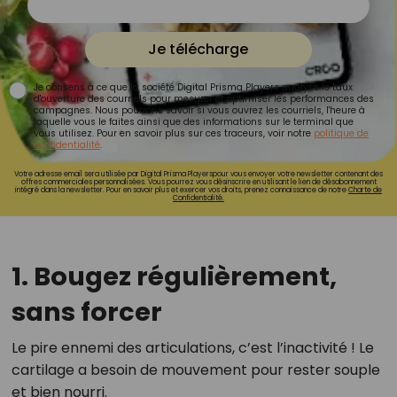
Je télécharge
Je consens à ce que la société Digital Prisma Players analyse le taux
d'ouverture des courriels pour mesurer et optimiser les performances des
campagnes. Nous pourrons savoir si vous ouvrez les courriels, l'heure à
laquelle vous le faites ainsi que des informations sur le terminal que
vous utilisez. Pour en savoir plus sur ces traceurs, voir notre
politique de
confidentialité
.
Votre adresse email sera utilisée par Digital Prisma Playerspour vous envoyer votre newsletter contenant des
offres commerciales personnalisées. Vous pourrez vous désinscrire en utilisant le lien de désabonnement
intégré dans la newsletter. Pour en savoir plus et exercer vos droits, prenez connaissance de notre
Charte de
Confidentialité.
1. Bougez régulièrement,
sans forcer
Le pire ennemi des articulations, c’est l’inactivité ! Le
cartilage a besoin de mouvement pour rester souple
et bien nourri.