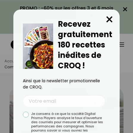
×
PROMO : -60% sur les offres 3 et 6 mois
×
avec le code CROQ60
Recevez
VOIR LA PROMO
gratuitement
180 recettes
inédites de
Accueil
Actus
Santé
CROQ !
Comment Protéger Ses Genoux Après 40 Ans ?
Ainsi que la newsletter promotionnelle
de CROQ.
Je consens à ce que la société Digital
Prisma Players analyse le taux d'ouverture
des courriels pour mesurer et optimiser les
performances des campagnes. Nous
pourrons savoir si vous ouvrez les