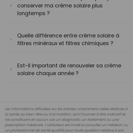
conserver ma crème solaire plus
longtemps ?
Quelle différence entre crème solaire à
filtres minéraux et filtres chimiques ?
Est-il important de renouveler sa crème
solaire chaque année ?
Les informations diffusées sur les articles, notamment celles relatives à
la santé, au bien-être ou à la nutrition, sont fournies à titre indicatif et
ne constituent en aucun cas un diagnostic, un traitement ou une
prescription médicale. L'utilisateur est invité à consulter un médecin ou
un professionnel de santé qualifié pour toute question relative à son