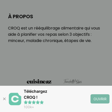
À PROPOS
CROQ est un rééquilibrage alimentaire qui vous
aide à planifier vos repas selon 3 objectifs :
minceur, maladie chronique, étapes de vie.
Téléchargez
CROQ !
✕
OUVRIR
100k+