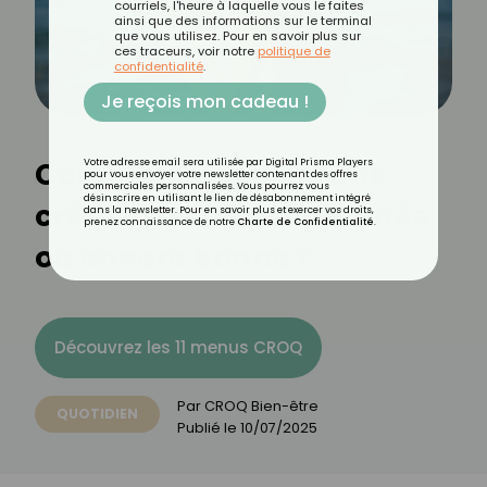
courriels, l'heure à laquelle vous le faites
ainsi que des informations sur le terminal
que vous utilisez. Pour en savoir plus sur
ces traceurs, voir notre
politique de
confidentialité
.
Je reçois mon cadeau !
Comment savoir si une
Votre adresse email sera utilisée par Digital Prisma Players
pour vous envoyer votre newsletter contenant des offres
commerciales personnalisées. Vous pourrez vous
désinscrire en utilisant le lien de désabonnement intégré
crème solaire est périmée
dans la newsletter. Pour en savoir plus et exercer vos droits,
prenez connaissance de notre
Charte de Confidentialité
.
ou encore bonne ?
Découvrez les 11 menus CROQ
Par
CROQ Bien-être
QUOTIDIEN
Publié le
10/07/2025