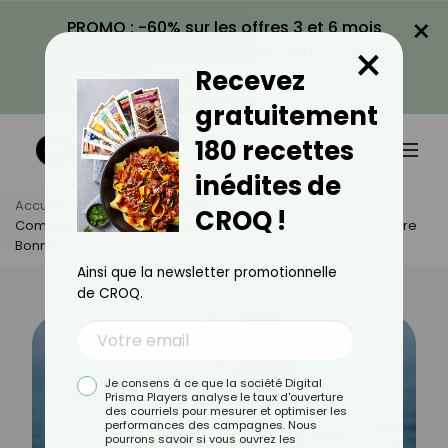
×
PROMO : -60% sur les offres 3 et 6 mois
×
avec le code CROQ60
Recevez
VOIR LA PROMO
gratuitement
180 recettes
inédites de
Accueil
Actus
Quotidien
CROQ !
Comment Savoir Si Une Crème Solaire Est Périmée Ou Encore
Bonne ?
Ainsi que la newsletter promotionnelle
de CROQ.
Je consens à ce que la société Digital
Prisma Players analyse le taux d'ouverture
des courriels pour mesurer et optimiser les
performances des campagnes. Nous
pourrons savoir si vous ouvrez les