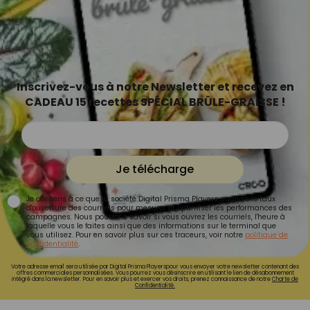
Inscrivez-vous à notre Newsletter et recevez en
CADEAU 15 recettes SPÉCIAL BRÛLE-GRAISSE !
Je télécharge
Je consens à ce que la société Digital Prisma Players analyse le taux
d'ouverture des courriels pour mesurer et optimiser les performances des
campagnes. Nous pourrons savoir si vous ouvrez les courriels, l'heure à
laquelle vous le faites ainsi que des informations sur le terminal que
vous utilisez. Pour en savoir plus sur ces traceurs, voir notre
politique de
confidentialité
.
Votre adresse email sera utilisée par Digital Prisma Playerspour vous envoyer votre newsletter contenant des
offres commerciales personnalisées. Vous pourrez vous désinscrire en utilisant le lien de désabonnement
intégré dans la newsletter. Pour en savoir plus et exercer vos droits, prenez connaissance de notre
Charte de
Confidentialité.