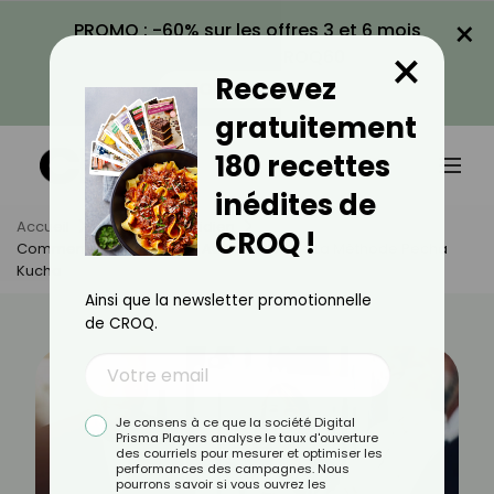
×
PROMO : -60% sur les offres 3 et 6 mois
×
avec le code CROQ60
Recevez
VOIR LA PROMO
gratuitement
180 recettes
inédites de
Accueil
Actus
Quotidien
CROQ !
Comment Se Démarquer Au Travail Avec La Méthode Pecha
Kucha
Ainsi que la newsletter promotionnelle
de CROQ.
Je consens à ce que la société Digital
Prisma Players analyse le taux d'ouverture
des courriels pour mesurer et optimiser les
performances des campagnes. Nous
pourrons savoir si vous ouvrez les