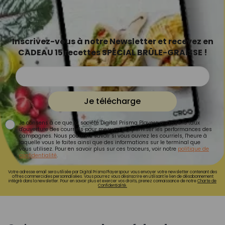
Inscrivez-vous à notre Newsletter et recevez en
CADEAU 15 recettes SPÉCIAL BRÛLE-GRAISSE !
Je télécharge
Je consens à ce que la société Digital Prisma Players analyse le taux
d'ouverture des courriels pour mesurer et optimiser les performances des
campagnes. Nous pourrons savoir si vous ouvrez les courriels, l'heure à
laquelle vous le faites ainsi que des informations sur le terminal que
vous utilisez. Pour en savoir plus sur ces traceurs, voir notre
politique de
confidentialité
.
Votre adresse email sera utilisée par Digital Prisma Playerspour vous envoyer votre newsletter contenant des
offres commerciales personnalisées. Vous pourrez vous désinscrire en utilisant le lien de désabonnement
intégré dans la newsletter. Pour en savoir plus et exercer vos droits, prenez connaissance de notre
Charte de
Confidentialité.