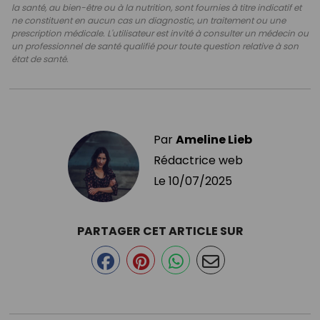
la santé, au bien-être ou à la nutrition, sont fournies à titre indicatif et
ne constituent en aucun cas un diagnostic, un traitement ou une
prescription médicale. L'utilisateur est invité à consulter un médecin ou
un professionnel de santé qualifié pour toute question relative à son
état de santé.
Par
Ameline Lieb
Rédactrice web
Le
10/07/2025
PARTAGER CET ARTICLE SUR