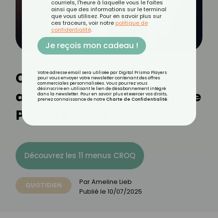
courriels, l'heure à laquelle vous le faites
ainsi que des informations sur le terminal
que vous utilisez. Pour en savoir plus sur
ces traceurs, voir notre
politique de
confidentialité
.
Je reçois mon cadeau !
Comment se démarquer
Votre adresse email sera utilisée par Digital Prisma Players
pour vous envoyer votre newsletter contenant des offres
commerciales personnalisées. Vous pourrez vous
désinscrire en utilisant le lien de désabonnement intégré
au travail avec la méthode
dans la newsletter. Pour en savoir plus et exercer vos droits,
prenez connaissance de notre
Charte de Confidentialité
.
Pecha Kucha
Découvrez les 11 menus CROQ
Par
Ameline Lieb
QUOTIDIEN
Publié le
10/07/2025