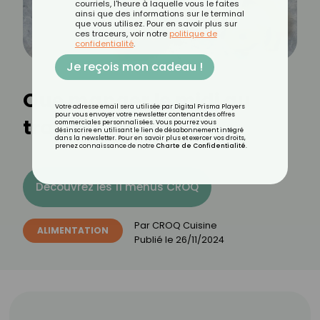
courriels, l'heure à laquelle vous le faites
ainsi que des informations sur le terminal
que vous utilisez. Pour en savoir plus sur
ces traceurs, voir notre
politique de
confidentialité
.
Je reçois mon cadeau !
Que manger le midi au
Votre adresse email sera utilisée par Digital Prisma Players
pour vous envoyer votre newsletter contenant des offres
travail ?
commerciales personnalisées. Vous pourrez vous
désinscrire en utilisant le lien de désabonnement intégré
dans la newsletter. Pour en savoir plus et exercer vos droits,
prenez connaissance de notre
Charte de Confidentialité
.
Découvrez les 11 menus CROQ
Par
CROQ Cuisine
ALIMENTATION
Publié le
26/11/2024