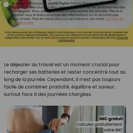
Je consens à ce que la société Digital Prisma Players analyse le taux
d'ouverture des courriels pour mesurer et optimiser les performances des
campagnes. Nous pourrons savoir si vous ouvrez les courriels, l'heure à
laquelle vous le faites ainsi que des informations sur le terminal que
vous utilisez. Pour en savoir plus sur ces traceurs, voir notre
politique de
confidentialité
.
Votre adresse email sera utilisée par Digital Prisma Playerspour vous envoyer votre newsletter contenant des
offres commerciales personnalisées. Vous pourrez vous désinscrire en utilisant le lien de désabonnement
intégré dans la newsletter. Pour en savoir plus et exercer vos droits, prenez connaissance de notre
Charte de
Confidentialité.
Le déjeuner au travail est un moment crucial pour
recharger ses batteries et rester concentré tout au
long de la journée. Cependant, il n’est pas toujours
facile de combiner praticité, équilibre et saveur,
surtout face à des journées chargées.