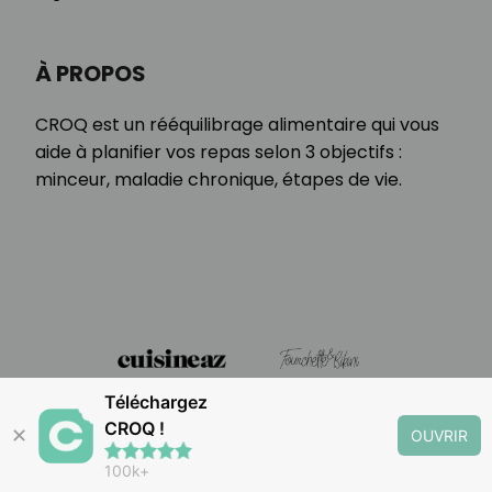
À PROPOS
CROQ est un rééquilibrage alimentaire qui vous
aide à planifier vos repas selon 3 objectifs :
minceur, maladie chronique, étapes de vie.
Téléchargez
CROQ !
✕
OUVRIR
100k+