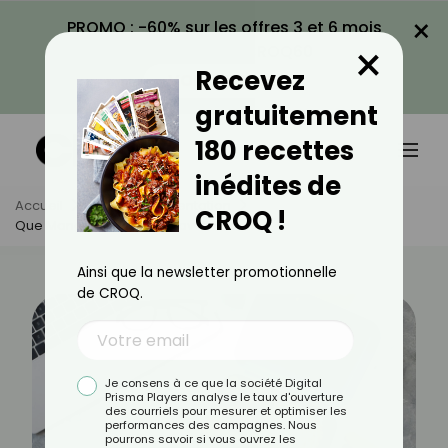
×
PROMO : -60% sur les offres 3 et 6 mois
×
avec le code CROQ60
Recevez
VOIR LA PROMO
gratuitement
180 recettes
inédites de
Accueil
Actus
Alimentation
CROQ !
Que Manger Le Midi Au Travail ?
Ainsi que la newsletter promotionnelle
de CROQ.
Je consens à ce que la société Digital
Prisma Players analyse le taux d'ouverture
des courriels pour mesurer et optimiser les
performances des campagnes. Nous
pourrons savoir si vous ouvrez les