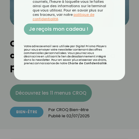
courriels, l'heure à laquelle vous le faites
ainsi que des informations sur le terminal
que vous utilisez. Pour en savoir plus sur
ces traceurs, voir notre
politique de
confidentialité
.
Je reçois mon cadeau !
Quelle crème solaire
Votre adresse email sera utilisée par Digital Prisma Players
pour vous envoyer votre newsletter contenant des offres
choisir en fonction de sa
commerciales personnalisées. Vous pourrez vous
désinscrire en utilisant le lien de désabonnement intégré
dans la newsletter. Pour en savoir plus et exercer vos droits,
peau ?
prenez connaissance de notre
Charte de Confidentialité
.
Découvrez les 11 menus CROQ
Par
CROQ Bien-être
BIEN-ÊTRE
Publié le
02/07/2025