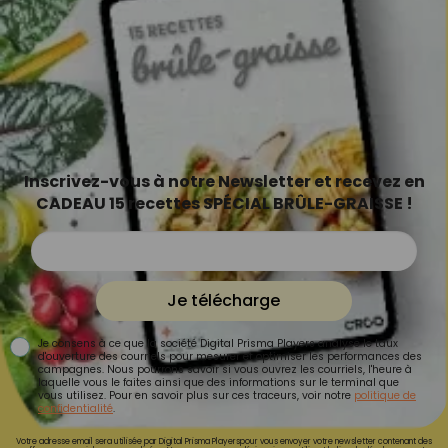
Inscrivez-vous à notre Newsletter et recevez en
CADEAU 15 recettes SPÉCIAL BRÛLE-GRAISSE !
Je télécharge
Je consens à ce que la société Digital Prisma Players analyse le taux
d'ouverture des courriels pour mesurer et optimiser les performances des
campagnes. Nous pourrons savoir si vous ouvrez les courriels, l'heure à
laquelle vous le faites ainsi que des informations sur le terminal que
vous utilisez. Pour en savoir plus sur ces traceurs, voir notre
politique de
confidentialité
.
Votre adresse email sera utilisée par Digital Prisma Playerspour vous envoyer votre newsletter contenant des