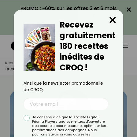
×
PROMO : -60% sur les offres 3 et 6 mois
×
avec le code CROQ60
Recevez
VOIR LA PROMO
gratuitement
180 recettes
inédites de
Accueil
Actus
Bien-Être
CROQ !
Quelle Crème Solaire Choisir En Fonction De Sa Peau ?
Ainsi que la newsletter promotionnelle
de CROQ.
Je consens à ce que la société Digital
Prisma Players analyse le taux d'ouverture
des courriels pour mesurer et optimiser les
performances des campagnes. Nous
pourrons savoir si vous ouvrez les