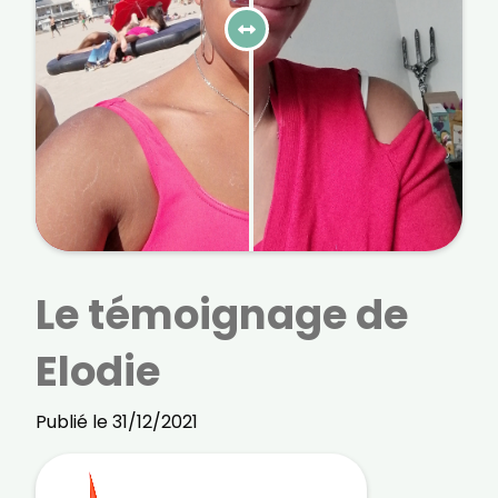
courriels, l'heure à laquelle vous le faites
ainsi que des informations sur le terminal
que vous utilisez. Pour en savoir plus sur
ces traceurs, voir notre
politique de
confidentialité
.
Je reçois mon cadeau !
Votre adresse email sera utilisée par Digital Prisma Players
pour vous envoyer votre newsletter contenant des offres
commerciales personnalisées. Vous pourrez vous
désinscrire en utilisant le lien de désabonnement intégré
dans la newsletter. Pour en savoir plus et exercer vos droits,
prenez connaissance de notre
Charte de Confidentialité
.
Le témoignage de
Elodie
Publié le 31/12/2021