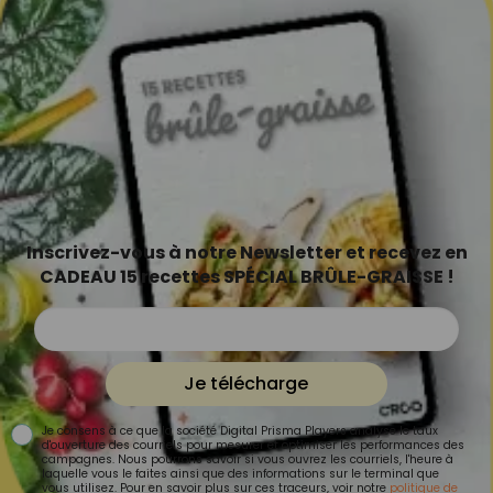
Inscrivez-vous à notre Newsletter et recevez en
CADEAU 15 recettes SPÉCIAL BRÛLE-GRAISSE !
Je télécharge
Je consens à ce que la société Digital Prisma Players analyse le taux
d'ouverture des courriels pour mesurer et optimiser les performances des
campagnes. Nous pourrons savoir si vous ouvrez les courriels, l'heure à
laquelle vous le faites ainsi que des informations sur le terminal que
vous utilisez. Pour en savoir plus sur ces traceurs, voir notre
politique de