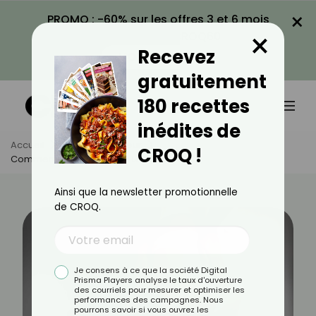
×
PROMO : -60% sur les offres 3 et 6 mois
×
avec le code CROQ60
Recevez
VOIR LA PROMO
gratuitement
180 recettes
inédites de
Accueil
Actus
Minceur
CROQ !
Comment Stockons-Nous Les Graisses ?
Ainsi que la newsletter promotionnelle
de CROQ.
Je consens à ce que la société Digital
Prisma Players analyse le taux d'ouverture
des courriels pour mesurer et optimiser les
performances des campagnes. Nous
pourrons savoir si vous ouvrez les