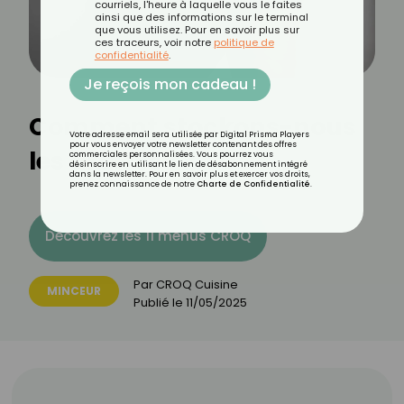
courriels, l'heure à laquelle vous le faites
ainsi que des informations sur le terminal
que vous utilisez. Pour en savoir plus sur
ces traceurs, voir notre
politique de
confidentialité
.
Je reçois mon cadeau !
Comment stockons-nous
Votre adresse email sera utilisée par Digital Prisma Players
pour vous envoyer votre newsletter contenant des offres
les graisses ?
commerciales personnalisées. Vous pourrez vous
désinscrire en utilisant le lien de désabonnement intégré
dans la newsletter. Pour en savoir plus et exercer vos droits,
prenez connaissance de notre
Charte de Confidentialité
.
Découvrez les 11 menus CROQ
Par
CROQ Cuisine
MINCEUR
Publié le
11/05/2025