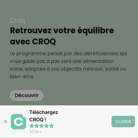
Croq
Retrouvez votre équilibre
avec CROQ
Le programme pensé par des diététiciennes, qui
vous guide pas à pas vers une alimentation
saine, adaptée à vos objectifs minceur, santé ou
bien-être
Découvrir
Téléchargez
CROQ !
✕
OUVRIR
100k+