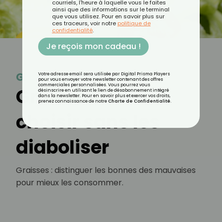
courriels, l'heure à laquelle vous le faites
ainsi que des informations sur le terminal
que vous utilisez. Pour en savoir plus sur
ces traceurs, voir notre
politique de
confidentialité
.
Je reçois mon cadeau !
Graisse
Votre adresse email sera utilisée par Digital Prisma Players
pour vous envoyer votre newsletter contenant des offres
commerciales personnalisées. Vous pourrez vous
Graisses : bien
désinscrire en utilisant le lien de désabonnement intégré
dans la newsletter. Pour en savoir plus et exercer vos droits,
prenez connaissance de notre
Charte de Confidentialité
.
choisir sans les
diaboliser
Graisses : distinguer les bonnes des mauvaises
pour mieux les consommer.