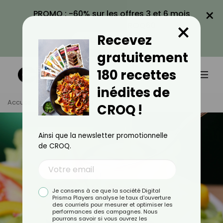
×
PROMO : -60% sur les offres 3 et 6 mois
×
avec le code CROQ60
Recevez
VOIR LA PROMO
gratuitement
180 recettes
inédites de
Accueil
Tag
Graisse
CROQ !
Ainsi que la newsletter promotionnelle
de CROQ.
Je consens à ce que la société Digital
Prisma Players analyse le taux d'ouverture
des courriels pour mesurer et optimiser les
performances des campagnes. Nous
pourrons savoir si vous ouvrez les