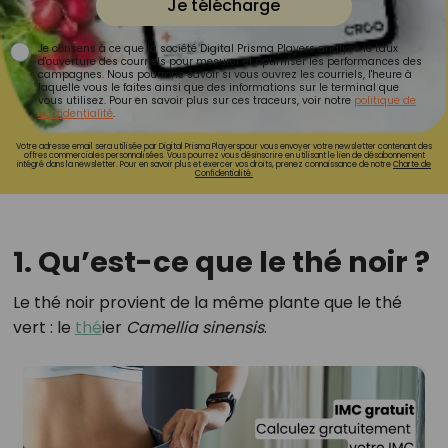
Je télécharge
Je consens à ce que la société Digital Prisma Players analyse le taux
d'ouverture des courriels pour mesurer et optimiser les performances des
campagnes. Nous pourrons savoir si vous ouvrez les courriels, l'heure à
laquelle vous le faites ainsi que des informations sur le terminal que
vous utilisez. Pour en savoir plus sur ces traceurs, voir notre
politique de
confidentialité
.
Votre adresse email sera utilisée par Digital Prisma Playerspour vous envoyer votre newsletter contenant des
offres commerciales personnalisées. Vous pourrez vous désinscrire en utilisant le lien de désabonnement
intégré dans la newsletter. Pour en savoir plus et exercer vos droits, prenez connaissance de notre
Charte de
Confidentialité.
1. Qu’est-ce que le thé noir ?
Le thé noir provient de la même plante que le thé
vert : le
thé
ier
Camellia sinensis
.