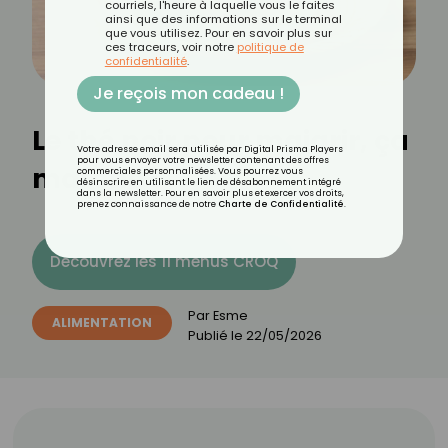
courriels, l'heure à laquelle vous le faites
ainsi que des informations sur le terminal
que vous utilisez. Pour en savoir plus sur
ces traceurs, voir notre
politique de
confidentialité
.
Je reçois mon cadeau !
Le thé noir pour maigrir, ça
Votre adresse email sera utilisée par Digital Prisma Players
pour vous envoyer votre newsletter contenant des offres
marche ?
commerciales personnalisées. Vous pourrez vous
désinscrire en utilisant le lien de désabonnement intégré
dans la newsletter. Pour en savoir plus et exercer vos droits,
prenez connaissance de notre
Charte de Confidentialité
.
Découvrez les 11 menus CROQ
Par
Esme
ALIMENTATION
Publié le
22/05/2026