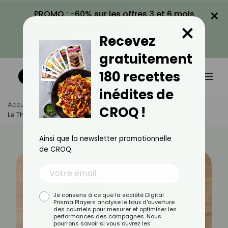
×
PROMO : -60% sur les offres 3 et 6 mois
×
avec le code CROQ60
Recevez
VOIR LA PROMO
gratuitement
180 recettes
inédites de
Accueil
Actus
Alimentation
CROQ !
Le Thé Noir Pour Maigrir, Ça Marche ?
Ainsi que la newsletter promotionnelle
de CROQ.
Je consens à ce que la société Digital
Prisma Players analyse le taux d'ouverture
des courriels pour mesurer et optimiser les
performances des campagnes. Nous
pourrons savoir si vous ouvrez les