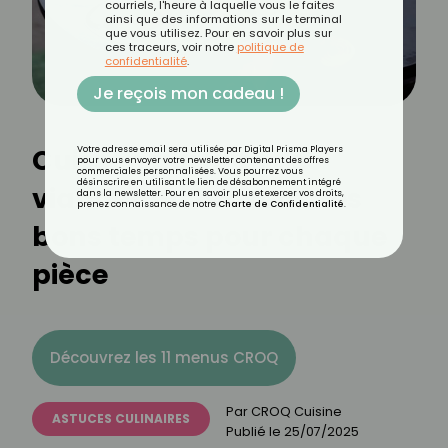
courriels, l'heure à laquelle vous le faites
ainsi que des informations sur le terminal
que vous utilisez. Pour en savoir plus sur
ces traceurs, voir notre
politique de
confidentialité
.
Je reçois mon cadeau !
Cuisson parfaite des
Votre adresse email sera utilisée par Digital Prisma Players
pour vous envoyer votre newsletter contenant des offres
commerciales personnalisées. Vous pourrez vous
désinscrire en utilisant le lien de désabonnement intégré
viandes au brasero : les
dans la newsletter. Pour en savoir plus et exercer vos droits,
prenez connaissance de notre
Charte de Confidentialité
.
bons temps pour chaque
pièce
Découvrez les 11 menus CROQ
Par
CROQ Cuisine
ASTUCES CULINAIRES
Publié le
25/07/2025