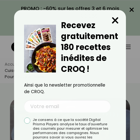
×
PROMO : -60% sur les offres 3 et 6 mois
×
avec le code CROQ60
Recevez
VOIR LA PROMO
gratuitement
180 recettes
inédites de
Accueil
Actus
Astuces Culinaires
CROQ !
Cuisson Parfaite Des Viandes Au Brasero : Les Bons Temps
Pour Chaque Pièce
Ainsi que la newsletter promotionnelle
de CROQ.
Je consens à ce que la société Digital
Prisma Players analyse le taux d'ouverture
des courriels pour mesurer et optimiser les
performances des campagnes. Nous
pourrons savoir si vous ouvrez les