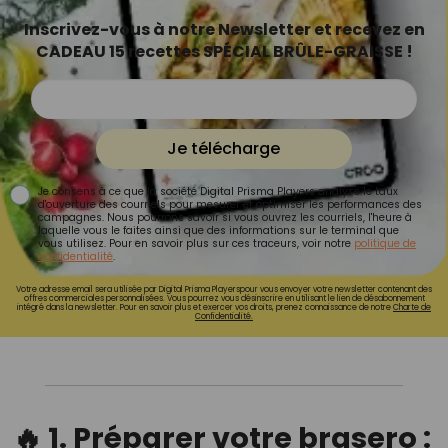
Inscrivez-vous à notre Newsletter et recevez en
CADEAU 15 recettes SPÉCIAL BRÛLE-GRAISSE !
Je télécharge
Je consens à ce que la société Digital Prisma Players analyse le taux
d'ouverture des courriels pour mesurer et optimiser les performances des
campagnes. Nous pourrons savoir si vous ouvrez les courriels, l'heure à
laquelle vous le faites ainsi que des informations sur le terminal que
vous utilisez. Pour en savoir plus sur ces traceurs, voir notre
politique de
confidentialité
.
Votre adresse email sera utilisée par Digital Prisma Playerspour vous envoyer votre newsletter contenant des
offres commerciales personnalisées. Vous pourrez vous désinscrire en utilisant le lien de désabonnement
intégré dans la newsletter. Pour en savoir plus et exercer vos droits, prenez connaissance de notre
Charte de
Confidentialité.
🔥 1. Préparer votre brasero :