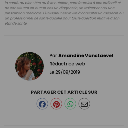
la santé, au bien-être ou à la nutrition, sont fournies à titre indicatif et
ne constituent en aucun cas un diagnostic, un traitement ou une
prescription médicale. L'utilisateur est invité à consulter un médecin ou
un professionnel de santé qualifié pour toute question relative à son
état de santé.
Par
Amandine Vanstaevel
Rédactrice web
Le
29/09/2019
PARTAGER CET ARTICLE SUR