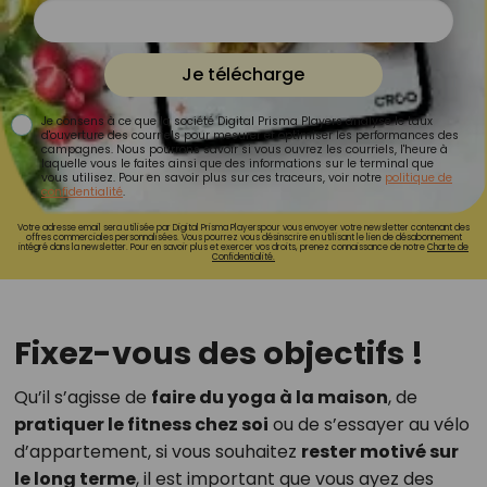
Je télécharge
Je consens à ce que la société Digital Prisma Players analyse le taux
d'ouverture des courriels pour mesurer et optimiser les performances des
campagnes. Nous pourrons savoir si vous ouvrez les courriels, l'heure à
laquelle vous le faites ainsi que des informations sur le terminal que
vous utilisez. Pour en savoir plus sur ces traceurs, voir notre
politique de
confidentialité
.
Votre adresse email sera utilisée par Digital Prisma Playerspour vous envoyer votre newsletter contenant des
offres commerciales personnalisées. Vous pourrez vous désinscrire en utilisant le lien de désabonnement
intégré dans la newsletter. Pour en savoir plus et exercer vos droits, prenez connaissance de notre
Charte de
Confidentialité.
Fixez-vous des objectifs !
Qu’il s’agisse de
faire du yoga à la maison
, de
pratiquer le fitness chez soi
ou de s’essayer au vélo
d’appartement, si vous souhaitez
rester motivé sur
le long terme
, il est important que vous ayez des