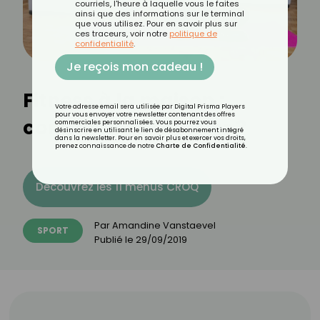
courriels, l'heure à laquelle vous le faites
ainsi que des informations sur le terminal
que vous utilisez. Pour en savoir plus sur
ces traceurs, voir notre
politique de
confidentialité
.
Je reçois mon cadeau !
Fitness à la maison :
Votre adresse email sera utilisée par Digital Prisma Players
pour vous envoyer votre newsletter contenant des offres
comment se motiver ?
commerciales personnalisées. Vous pourrez vous
désinscrire en utilisant le lien de désabonnement intégré
dans la newsletter. Pour en savoir plus et exercer vos droits,
prenez connaissance de notre
Charte de Confidentialité
.
Découvrez les 11 menus CROQ
Par
Amandine Vanstaevel
SPORT
Publié le
29/09/2019