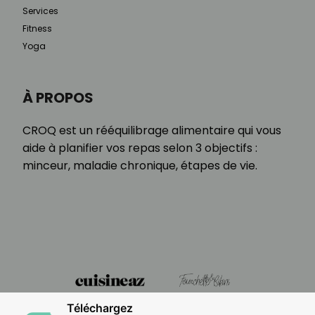
Services
Fitness
Yoga
À PROPOS
CROQ est un rééquilibrage alimentaire qui vous
aide à planifier vos repas selon 3 objectifs :
minceur, maladie chronique, étapes de vie.
Téléchargez