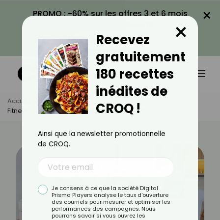
×
PROMO : -60% sur les offres 3 et 6 mois
×
avec le code CROQ60
Recevez
VOIR LA PROMO
gratuitement
180 recettes
inédites de
Accueil
Actus
Sport
CROQ !
Fitness À La Maison : Comment Se Motiver ?
Ainsi que la newsletter promotionnelle
de CROQ.
Je consens à ce que la société Digital
Prisma Players analyse le taux d'ouverture
des courriels pour mesurer et optimiser les
performances des campagnes. Nous
pourrons savoir si vous ouvrez les