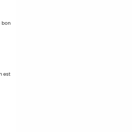
u bon
n est