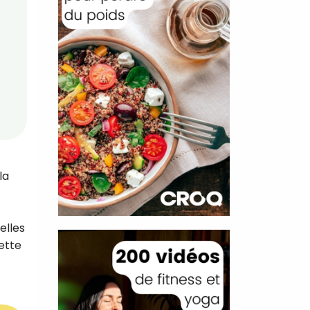
la
elles
cette