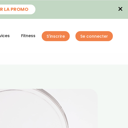
×
R LA PROMO
vices
Fitness
S'inscrire
Se connecter