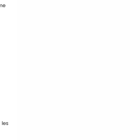
ème
 les