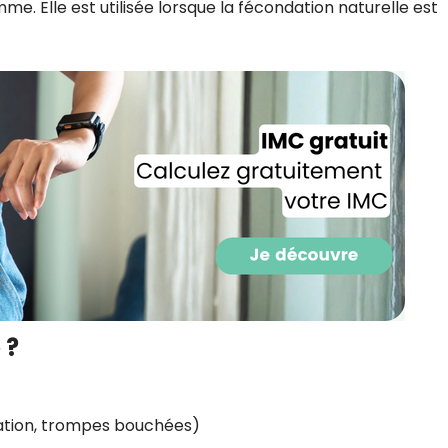
e. Elle est utilisée lorsque la fécondation naturelle est
CROQ.
Je consens à ce que la société Digi
Prisma Players analyse le taux d'ou
des courriels pour mesurer et optim
performances des campagnes. No
pourrons savoir si vous ouvrez les co
l'heure à laquelle vous le faites ains
des informations sur le terminal qu
utilisez. Pour en savoir plus sur ces 
voir notre
politique de confidentialit
Je reçois mon cadeau !
 ?
Votre adresse email sera utilisée par Digital Prisma Playe
envoyer votre newsletter contenant des offres commercial
personnalisées. Vous pourrez vous désinscrire en utilisan
désabonnement intégré dans la newsletter. Pour en savoi
exercer vos droits, prenez connaissance de notre
Charte 
Confidentialité
.
lation, trompes bouchées)