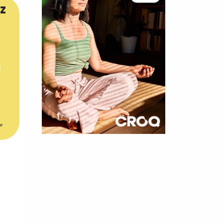
z
er
×
t 180
 CROQ
nnelle de