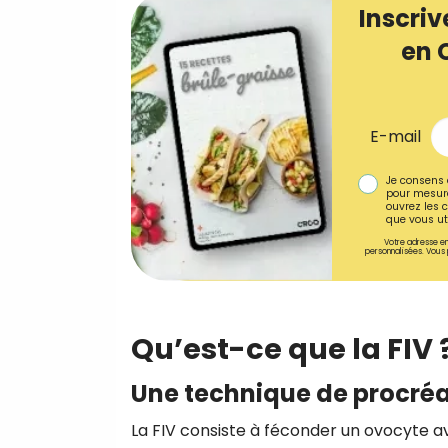
Inscriv
en 
E-mail
Je consens 
pour mesure
ouvrez les c
que vous uti
Votre adresse em
personnalisées. Vous 
Qu’est-ce que la FIV 
Une technique de procréa
La FIV consiste à féconder un ovocyte a