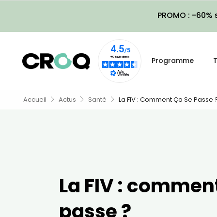
PROMO : -60% s
Programme
T
Accueil
Actus
Santé
La FIV : Comment Ça Se Passe 
La FIV : commen
passe ?