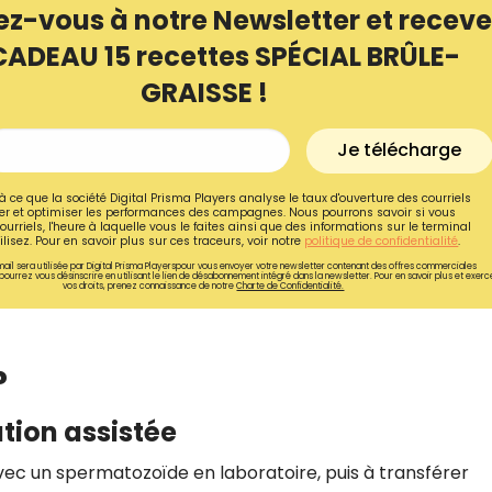
ez-vous à notre Newsletter et receve
CADEAU 15 recettes SPÉCIAL BRÛLE-
GRAISSE !
Je télécharge
à ce que la société Digital Prisma Players analyse le taux d'ouverture des courriels
r et optimiser les performances des campagnes. Nous pourrons savoir si vous
ourriels, l'heure à laquelle vous le faites ainsi que des informations sur le terminal
lisez. Pour en savoir plus sur ces traceurs, voir notre
politique de confidentialité
.
ail sera utilisée par Digital Prisma Playerspour vous envoyer votre newsletter contenant des offres commerciales
pourrez vous désinscrire en utilisant le lien de désabonnement intégré dans la newsletter. Pour en savoir plus et exerc
vos droits, prenez connaissance de notre
Charte de Confidentialité.
Recevez gratuitemen
?
recettes inédites de
tion assistée
!
vec un spermatozoïde en laboratoire, puis à transférer
Ainsi que la newsletter promotio