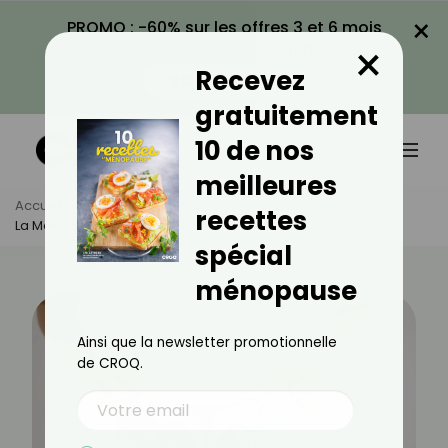
×
PROMO : -60% sur les offres 3 et 6 mois
×
avec le code CROQ60
Recevez
VOIR LA PROMO
gratuitement
10 de nos
meilleures
Accueil
Actus
Santé
recettes
La Ménopause Précoce Est-Elle Héréditaire ?
spécial
ménopause
Ainsi que la newsletter promotionnelle
de CROQ.