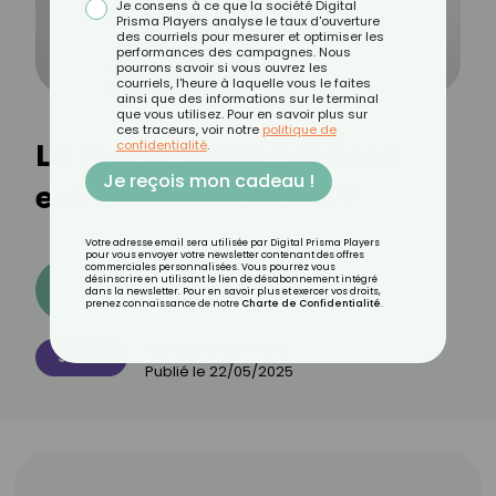
Je consens à ce que la société Digital
Prisma Players analyse le taux d'ouverture
des courriels pour mesurer et optimiser les
performances des campagnes. Nous
pourrons savoir si vous ouvrez les
courriels, l'heure à laquelle vous le faites
ainsi que des informations sur le terminal
que vous utilisez. Pour en savoir plus sur
ces traceurs, voir notre
politique de
La ménopause précoce
confidentialité
.
Je reçois mon cadeau !
est-elle héréditaire ?
Votre adresse email sera utilisée par Digital Prisma Players
pour vous envoyer votre newsletter contenant des offres
commerciales personnalisées. Vous pourrez vous
désinscrire en utilisant le lien de désabonnement intégré
Découvrez les 11 menus CROQ
dans la newsletter. Pour en savoir plus et exercer vos droits,
prenez connaissance de notre
Charte de Confidentialité
.
Par
CROQ Bien-être
SANTÉ
Publié le
22/05/2025