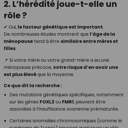
2. L’hérédité joue-t-elle un
rôle ?
✔ Oui,
le facteur génétique est important
.
De nombreuses études montrent que
l’âge de la
ménopause
tend à être
similaire entre mères et
filles
.
📌 Si votre mère ou votre grand-mère a eu une
ménopause précoce,
votre risque d’en avoir une
est plus élevé
que la moyenne.
Ce que dit la recherche :
Des mutations génétiques spécifiques, notamment
sur les gènes
FOXL2
ou
FMR1
, peuvent être
associées à l’insuffisance ovarienne prématurée.
Certaines anomalies chromosomiques (comme le
syndrome de Turner) peuvent aussi jouer un rôle.