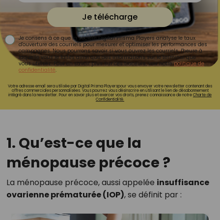
Je télécharge
Je consens à ce que la société Digital Prisma Players analyse le taux
d'ouverture des courriels pour mesurer et optimiser les performances des
campagnes. Nous pourrons savoir si vous ouvrez les courriels, l'heure à
laquelle vous le faites ainsi que des informations sur le terminal que
vous utilisez. Pour en savoir plus sur ces traceurs, voir notre
politique de
confidentialité
.
Votre adresse email sera utilisée par Digital Prisma Playerspour vous envoyer votre newsletter contenant des
offres commerciales personnalisées. Vous pourrez vous désinscrire en utilisant le lien de désabonnement
intégré dans la newsletter. Pour en savoir plus et exercer vos droits, prenez connaissance de notre
Charte de
Confidentialité.
1. Qu’est-ce que la
ménopause précoce ?
La ménopause précoce, aussi appelée
insuffisance
ovarienne prématurée (IOP)
, se définit par :