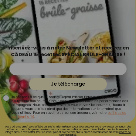
Inscrivez-vous à notre Newsletter et recevez en
CADEAU 15 recettes SPÉCIAL BRÛLE-GRAISSE !
Je télécharge
Je consens à ce que la société Digital Prisma Players analyse le taux
d'ouverture des courriels pour mesurer et optimiser les performances des
campagnes. Nous pourrons savoir si vous ouvrez les courriels, l'heure à
laquelle vous le faites ainsi que des informations sur le terminal que
vous utilisez. Pour en savoir plus sur ces traceurs, voir notre
politique de
confidentialité
.
Votre adresse email sera utilisée par Digital Prisma Playerspour vous envoyer votre newsletter contenant des
offres commerciales personnalisées. Vous pourrez vous désinscrire en utilisant le lien de désabonnement
intégré dans la newsletter. Pour en savoir plus et exercer vos droits, prenez connaissance de notre
Charte de
Confidentialité.