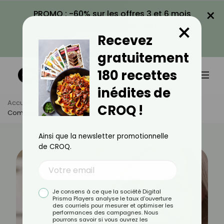
×
PROMO : -60% sur les offres 3 et 6 mois
×
avec le code CROQ60
Recevez
VOIR LA PROMO
gratuitement
180 recettes
inédites de
Accueil
Actus
Minceur
CROQ !
Comment Maigrir Après La Ménopause ?
Ainsi que la newsletter promotionnelle
de CROQ.
Je consens à ce que la société Digital
Prisma Players analyse le taux d'ouverture
des courriels pour mesurer et optimiser les
performances des campagnes. Nous
pourrons savoir si vous ouvrez les