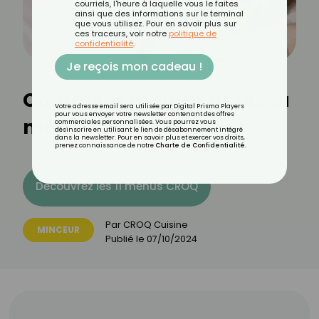
courriels, l'heure à laquelle vous le faites
ainsi que des informations sur le terminal
que vous utilisez. Pour en savoir plus sur
ces traceurs, voir notre
politique de
confidentialité
.
Je reçois mon cadeau !
Comment maigrir après la
Votre adresse email sera utilisée par Digital Prisma Players
pour vous envoyer votre newsletter contenant des offres
ménopause ?
commerciales personnalisées. Vous pourrez vous
désinscrire en utilisant le lien de désabonnement intégré
dans la newsletter. Pour en savoir plus et exercer vos droits,
prenez connaissance de notre
Charte de Confidentialité
.
Découvrez les 11 menus CROQ
Par
CROQ Cuisine
MINCEUR
Publié le
07/10/2024