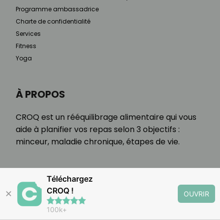
Programme ambassadrice
Charte de confidentialité
Services
Fitness
Yoga
À PROPOS
CROQ est un rééquilibrage alimentaire qui vous
aide à planifier vos repas selon 3 objectifs :
minceur, maladie chronique, étapes de vie.
Téléchargez
CROQ !
✕
OUVRIR
100k+