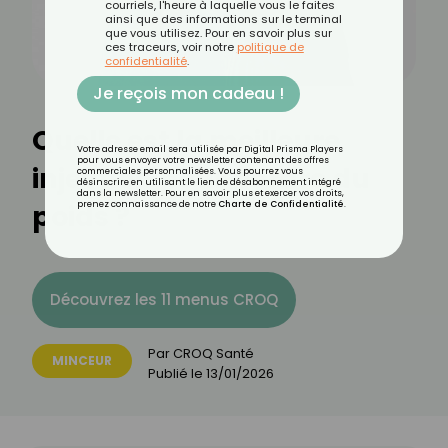
courriels, l'heure à laquelle vous le faites
ainsi que des informations sur le terminal
que vous utilisez. Pour en savoir plus sur
ces traceurs, voir notre
politique de
confidentialité
.
Je reçois mon cadeau !
Quelle est la meilleure
Votre adresse email sera utilisée par Digital Prisma Players
pour vous envoyer votre newsletter contenant des offres
injection pour perdre du
commerciales personnalisées. Vous pourrez vous
désinscrire en utilisant le lien de désabonnement intégré
dans la newsletter. Pour en savoir plus et exercer vos droits,
poids ?
prenez connaissance de notre
Charte de Confidentialité
.
Découvrez les 11 menus CROQ
Par
CROQ Santé
MINCEUR
Publié le
13/01/2026