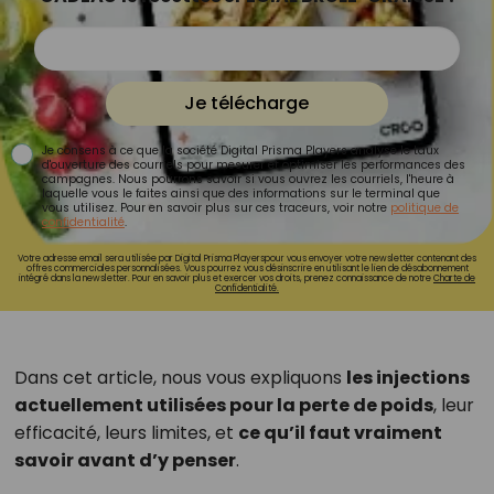
Je télécharge
Je consens à ce que la société Digital Prisma Players analyse le taux
d'ouverture des courriels pour mesurer et optimiser les performances des
campagnes. Nous pourrons savoir si vous ouvrez les courriels, l'heure à
laquelle vous le faites ainsi que des informations sur le terminal que
vous utilisez. Pour en savoir plus sur ces traceurs, voir notre
politique de
confidentialité
.
Votre adresse email sera utilisée par Digital Prisma Playerspour vous envoyer votre newsletter contenant des
offres commerciales personnalisées. Vous pourrez vous désinscrire en utilisant le lien de désabonnement
intégré dans la newsletter. Pour en savoir plus et exercer vos droits, prenez connaissance de notre
Charte de
Confidentialité.
Dans cet article, nous vous expliquons
les injections
actuellement utilisées pour la perte de poids
, leur
efficacité, leurs limites, et
ce qu’il faut vraiment
savoir avant d’y penser
.