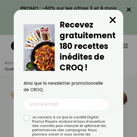
×
PROMO : -60% sur les offres 3 et 6 mois
×
avec le code CROQ60
Recevez
VOIR LA PROMO
gratuitement
180 recettes
inédites de
Accueil
Actus
Minceur
CROQ !
Quelle Est La Meilleure Injection Pour Perdre Du Poids ?
Ainsi que la newsletter promotionnelle
de CROQ.
Je consens à ce que la société Digital
Prisma Players analyse le taux d'ouverture
des courriels pour mesurer et optimiser les
performances des campagnes. Nous
pourrons savoir si vous ouvrez les