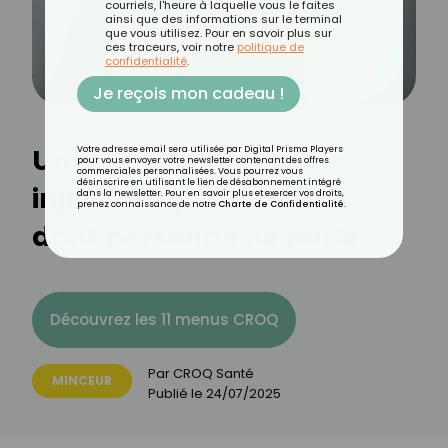
courriels, l'heure à laquelle vous le faites
ainsi que des informations sur le terminal
que vous utilisez. Pour en savoir plus sur
ces traceurs, voir notre
politique de
confidentialité
.
Je reçois mon cadeau !
Un effet inattendu des
Votre adresse email sera utilisée par Digital Prisma Players
pour vous envoyer votre newsletter contenant des offres
commerciales personnalisées. Vous pourrez vous
désinscrire en utilisant le lien de désabonnement intégré
injections pour maigrir
dans la newsletter. Pour en savoir plus et exercer vos droits,
prenez connaissance de notre
Charte de Confidentialité
.
dont personne ne parle
Découvrez les 11 menus CROQ
Par
CROQ Santé
MINCEUR
Publié le
24/07/2025