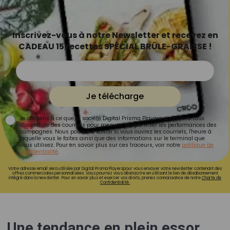
Inscrivez-vous à notre Newsletter et recevez en
CADEAU 15 recettes SPÉCIAL BRÛLE-GRAISSE !
Je télécharge
Je consens à ce que la société Digital Prisma Players analyse le taux
d'ouverture des courriels pour mesurer et optimiser les performances des
campagnes. Nous pourrons savoir si vous ouvrez les courriels, l'heure à
laquelle vous le faites ainsi que des informations sur le terminal que
vous utilisez. Pour en savoir plus sur ces traceurs, voir notre
politique de
confidentialité
.
Votre adresse email sera utilisée par Digital Prisma Playerspour vous envoyer votre newsletter contenant des
offres commerciales personnalisées. Vous pourrez vous désinscrire en utilisant le lien de désabonnement
intégré dans la newsletter. Pour en savoir plus et exercer vos droits, prenez connaissance de notre
Charte de
Confidentialité.
Une tendance en plein essor