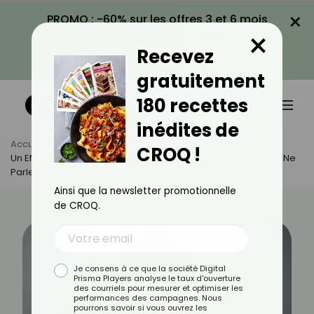
×
PROMO : -60% sur les offres 3 et 6 mois
×
avec le code CROQ60
Recevez
VOIR LA PROMO
gratuitement
180 recettes
inédites de
Accueil
Actus
Minceur
CROQ !
Un Effet Inattendu Des Injections Pour Maigrir Dont Personne Ne
Parle
Ainsi que la newsletter promotionnelle
de CROQ.
Je consens à ce que la société Digital
Prisma Players analyse le taux d'ouverture
des courriels pour mesurer et optimiser les
performances des campagnes. Nous
pourrons savoir si vous ouvrez les