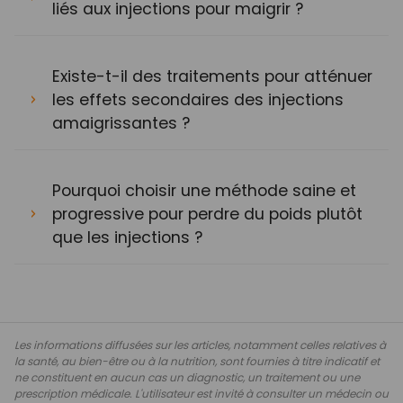
liés aux injections pour maigrir ?
Existe-t-il des traitements pour atténuer
les effets secondaires des injections
amaigrissantes ?
Pourquoi choisir une méthode saine et
progressive pour perdre du poids plutôt
que les injections ?
Les informations diffusées sur les articles, notamment celles relatives à
la santé, au bien-être ou à la nutrition, sont fournies à titre indicatif et
ne constituent en aucun cas un diagnostic, un traitement ou une
prescription médicale. L'utilisateur est invité à consulter un médecin ou