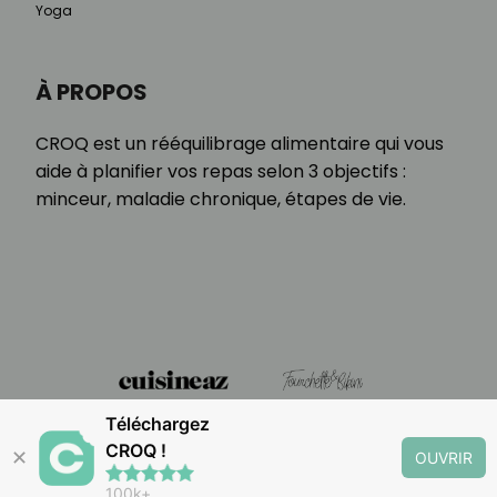
Yoga
À PROPOS
CROQ est un rééquilibrage alimentaire qui vous
aide à planifier vos repas selon 3 objectifs :
minceur, maladie chronique, étapes de vie.
Téléchargez
CROQ !
✕
OUVRIR
100k+