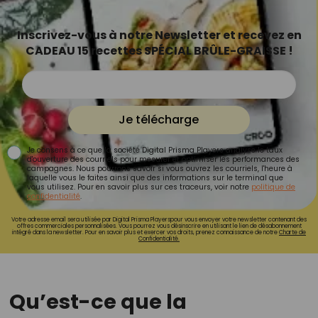
Inscrivez-vous à notre Newsletter et recevez en
CADEAU 15 recettes SPÉCIAL BRÛLE-GRAISSE !
Je télécharge
Je consens à ce que la société Digital Prisma Players analyse le taux
d'ouverture des courriels pour mesurer et optimiser les performances des
campagnes. Nous pourrons savoir si vous ouvrez les courriels, l'heure à
laquelle vous le faites ainsi que des informations sur le terminal que
vous utilisez. Pour en savoir plus sur ces traceurs, voir notre
politique de
confidentialité
.
Votre adresse email sera utilisée par Digital Prisma Playerspour vous envoyer votre newsletter contenant des
offres commerciales personnalisées. Vous pourrez vous désinscrire en utilisant le lien de désabonnement
intégré dans la newsletter. Pour en savoir plus et exercer vos droits, prenez connaissance de notre
Charte de
Confidentialité.
Qu’est-ce que la