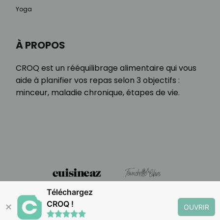
Yoga
À PROPOS
CROQ est un rééquilibrage alimentaire qui vous
aide à planifier vos repas selon 3 objectifs :
minceur, maladie chronique, étapes de vie.
Téléchargez
CROQ !
✕
OUVRIR