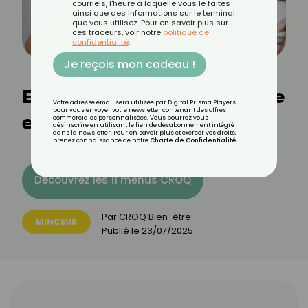
courriels, l'heure à laquelle vous le faites
ainsi que des informations sur le terminal
que vous utilisez. Pour en savoir plus sur
ces traceurs, voir notre
politique de
confidentialité
.
Je reçois mon cadeau !
Est-ce que la luxopuncture
Votre adresse email sera utilisée par Digital Prisma Players
pour vous envoyer votre newsletter contenant des offres
est efficace pour maigrir ?
commerciales personnalisées. Vous pourrez vous
désinscrire en utilisant le lien de désabonnement intégré
dans la newsletter. Pour en savoir plus et exercer vos droits,
prenez connaissance de notre
Charte de Confidentialité
.
Découvrez les 11 menus CROQ
Par
CROQ Bien-être
MINCEUR
Publié le
23/07/2025