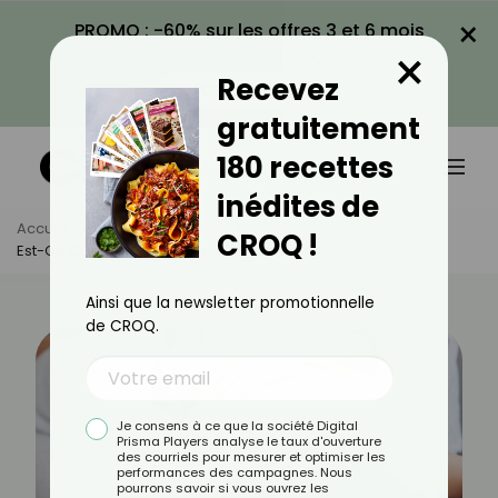
×
PROMO : -60% sur les offres 3 et 6 mois
×
avec le code CROQ60
Recevez
VOIR LA PROMO
gratuitement
180 recettes
inédites de
Accueil
Actus
Minceur
CROQ !
Est-Ce Que La Luxopuncture Est Efficace Pour Maigrir ?
Ainsi que la newsletter promotionnelle
de CROQ.
Je consens à ce que la société Digital
Prisma Players analyse le taux d'ouverture
des courriels pour mesurer et optimiser les
performances des campagnes. Nous
pourrons savoir si vous ouvrez les