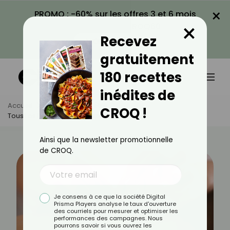
×
PROMO : -60% sur les offres 3 et 6 mois
×
avec le code CROQ60
Recevez
VOIR LA PROMO
gratuitement
180 recettes
inédites de
Accueil
Actus
Bien-Être
CROQ !
Tous Les Bienfaits De L'acupuncture
Ainsi que la newsletter promotionnelle
de CROQ.
Je consens à ce que la société Digital
Prisma Players analyse le taux d'ouverture
des courriels pour mesurer et optimiser les
performances des campagnes. Nous
pourrons savoir si vous ouvrez les