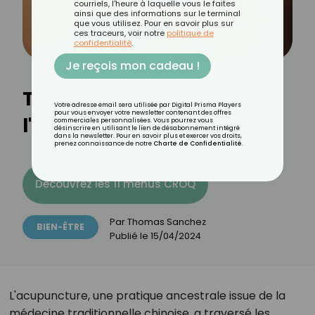
courriels, l'heure à laquelle vous le faites
ainsi que des informations sur le terminal
que vous utilisez. Pour en savoir plus sur
ces traceurs, voir notre
politique de
confidentialité
.
Je reçois mon cadeau !
Tous les bienfaits de
Votre adresse email sera utilisée par Digital Prisma Players
pour vous envoyer votre newsletter contenant des offres
l'acupuncture
commerciales personnalisées. Vous pourrez vous
désinscrire en utilisant le lien de désabonnement intégré
dans la newsletter. Pour en savoir plus et exercer vos droits,
prenez connaissance de notre
Charte de Confidentialité
.
Découvrez les 11 menus CROQ
Par
Thomas Sanchez
BIEN-ÊTRE
Publié le
15/04/2024
L'acupuncture, une pratique ancestrale issue de la
médecine traditionnelle chinoise, a traversé les