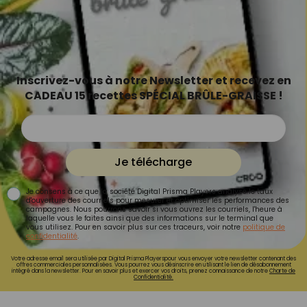
Inscrivez-vous à notre Newsletter et recevez en
CADEAU 15 recettes SPÉCIAL BRÛLE-GRAISSE !
Je télécharge
Je consens à ce que la société Digital Prisma Players analyse le taux
d'ouverture des courriels pour mesurer et optimiser les performances des
campagnes. Nous pourrons savoir si vous ouvrez les courriels, l'heure à
laquelle vous le faites ainsi que des informations sur le terminal que
vous utilisez. Pour en savoir plus sur ces traceurs, voir notre
politique de
confidentialité
.
Votre adresse email sera utilisée par Digital Prisma Playerspour vous envoyer votre newsletter contenant des
offres commerciales personnalisées. Vous pourrez vous désinscrire en utilisant le lien de désabonnement
intégré dans la newsletter. Pour en savoir plus et exercer vos droits, prenez connaissance de notre
Charte de
Confidentialité.