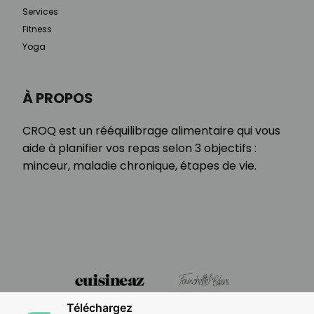
Services
Fitness
Yoga
À PROPOS
CROQ est un rééquilibrage alimentaire qui vous
aide à planifier vos repas selon 3 objectifs :
minceur, maladie chronique, étapes de vie.
Téléchargez