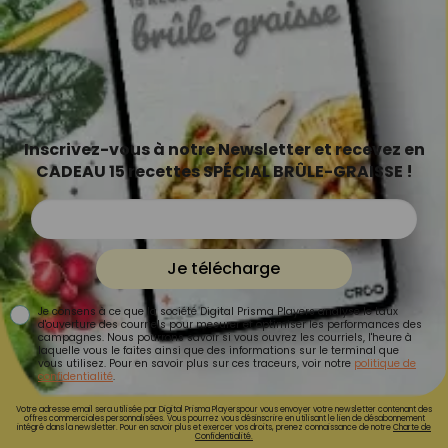
Inscrivez-vous à notre Newsletter et recevez en
CADEAU 15 recettes SPÉCIAL BRÛLE-GRAISSE !
Je télécharge
Je consens à ce que la société Digital Prisma Players analyse le taux
d'ouverture des courriels pour mesurer et optimiser les performances des
campagnes. Nous pourrons savoir si vous ouvrez les courriels, l'heure à
laquelle vous le faites ainsi que des informations sur le terminal que
vous utilisez. Pour en savoir plus sur ces traceurs, voir notre
politique de
confidentialité
.
Votre adresse email sera utilisée par Digital Prisma Playerspour vous envoyer votre newsletter contenant des
offres commerciales personnalisées. Vous pourrez vous désinscrire en utilisant le lien de désabonnement
intégré dans la newsletter. Pour en savoir plus et exercer vos droits, prenez connaissance de notre
Charte de
Confidentialité.