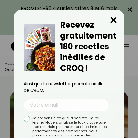
×
PROMO : -60% sur les offres 3 et 6 mois
×
avec le code CROQ60
Recevez
VOIR LA PROMO
gratuitement
180 recettes
inédites de
Accueil
Actus
Bien-Être
CROQ !
Quelle Homéopathie Contre Le Stress Et Les Angoisses ?
Ainsi que la newsletter promotionnelle
de CROQ.
Je consens à ce que la société Digital
Prisma Players analyse le taux d'ouverture
des courriels pour mesurer et optimiser les
performances des campagnes. Nous
pourrons savoir si vous ouvrez les