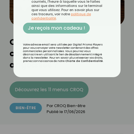
courriels, l'heure à laquelle vous le faites
ainsi que des informations sur le terminal
que vous utilisez. Pour en savoir plus sur
ces traceurs, voir notre
politique de
confidentialité
.
Je reçois mon cadeau !
Quelle homéopathie
Votre adresse email sera utilisée par Digital Prisma Players
pour vous envoyer votre newsletter contenant des offres
contre le stress et les
commerciales personnalisées. Vous pourrez vous
désinscrire en utilisant le lien de désabonnement intégré
dans la newsletter. Pour en savoir plus et exercer vos droits,
angoisses ?
prenez connaissance de notre
Charte de Confidentialité
.
Découvrez les 11 menus CROQ
Par
CROQ Bien-être
BIEN-ÊTRE
Publié le
17/06/2026