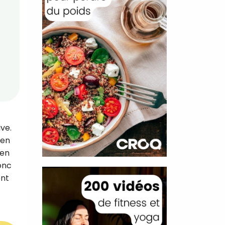
ve.
ien
ien
donc
ent