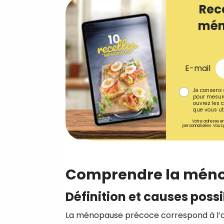
Rec
mén
E-mail
Je consens 
pour mesure
ouvrez les c
que vous uti
Votre adresse em
personnalisées. Vous 
Comprendre la mén
Définition et causes poss
La ménopause précoce correspond à l’arr