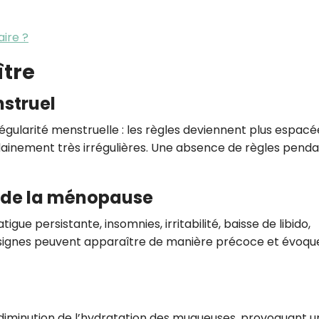
ire ?
ître
nstruel
rrégularité menstruelle : les règles deviennent plus espacé
dainement très irrégulières. Une absence de règles pend
 de la ménopause
igue persistante, insomnies, irritabilité, baisse de libido,
 signes peuvent apparaître de manière précoce et évoqu
diminution de l’hydratation des muqueuses, provoquant u