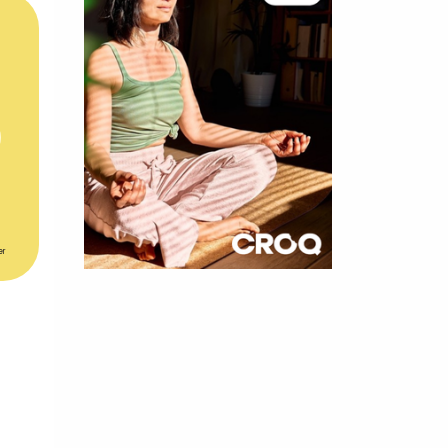
er
×
t 10
cettes
nnelle de