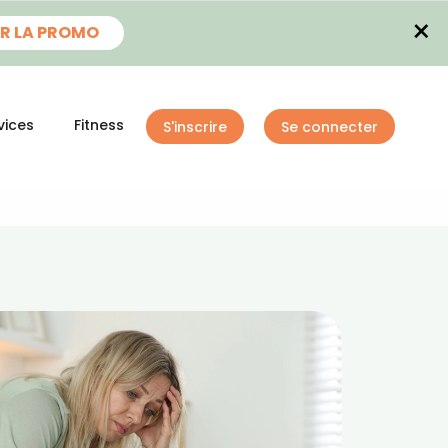
×
R LA PROMO
vices
Fitness
S'inscrire
Se connecter