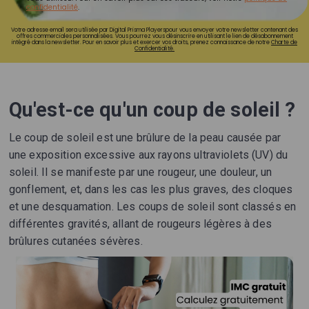
confidentialité
.
Votre adresse email sera utilisée par Digital Prisma Playerspour vous envoyer votre newsletter contenant des
offres commerciales personnalisées. Vous pourrez vous désinscrire en utilisant le lien de désabonnement
intégré dans la newsletter. Pour en savoir plus et exercer vos droits, prenez connaissance de notre
Charte de
Confidentialité.
Qu'est-ce qu'un coup de soleil ?
Le coup de soleil est une brûlure de la peau causée par
une exposition excessive aux rayons ultraviolets (UV) du
soleil. Il se manifeste par une rougeur, une douleur, un
gonflement, et, dans les cas les plus graves, des cloques
et une desquamation. Les coups de soleil sont classés en
différentes gravités, allant de rougeurs légères à des
brûlures cutanées sévères.