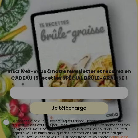
Inscrivez-vous à notre Newsletter et recevez en
CADEAU 15 recettes SPÉCIAL BRÛLE-GRAISSE !
Je télécharge
Je consens à ce que la société Digital Prisma Players analyse le taux
d'ouverture des courriels pour mesurer et optimiser les performances des
campagnes. Nous pourrons savoir si vous ouvrez les courriels, l'heure à
laquelle vous le faites ainsi que des informations sur le terminal que
vous utilisez. Pour en savoir plus sur ces traceurs, voir notre
politique de