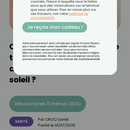
courriels, l'heure à laquelle vous le faites
ainsi que des informations sur le terminal
que vous utilisez. Pour en savoir plus sur
ces traceurs, voir notre
politique de
confidentialité
.
Je reçois mon cadeau !
Coup de soleil : combien de
Votre adresse email sera utilisée par Digital Prisma Players
pour vous envoyer votre newsletter contenant des offres
commerciales personnalisées. Vous pourrez vous
désinscrire en utilisant le lien de désabonnement intégré
temps faut-il attendre
dans la newsletter. Pour en savoir plus et exercer vos droits,
prenez connaissance de notre
Charte de Confidentialité
.
avant de se réexposer au
soleil ?
Découvrez les 11 menus CROQ
Par
CROQ Santé
SANTÉ
Publié le
14/07/2025