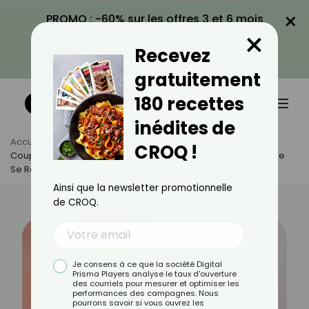
×
PROMO : -60% sur les offres 3 et 6 mois
×
avec le code CROQ60
Recevez
VOIR LA PROMO
gratuitement
180 recettes
inédites de
Accueil
Actus
Santé
CROQ !
Coup De Soleil : Combien De Temps Faut-Il Attendre Avant De
Se Réexposer Au Soleil ?
Ainsi que la newsletter promotionnelle
de CROQ.
Je consens à ce que la société Digital
Prisma Players analyse le taux d'ouverture
des courriels pour mesurer et optimiser les
performances des campagnes. Nous
pourrons savoir si vous ouvrez les