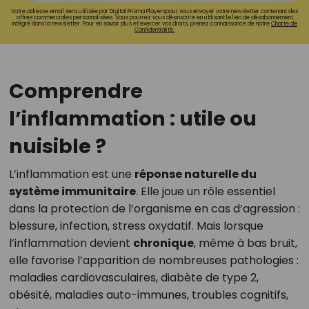
Votre adresse email sera utilisée par Digital Prisma Playerspour vous envoyer votre newsletter contenant des
offres commerciales personnalisées. Vous pourrez vous désinscrire en utilisant le lien de désabonnement
intégré dans la newsletter. Pour en savoir plus et exercer vos droits, prenez connaissance de notre
Charte de
Confidentialité.
Comprendre
l’inflammation : utile ou
nuisible ?
L’inflammation est une
réponse naturelle du
système immunitaire
. Elle joue un rôle essentiel
dans la protection de l’organisme en cas d’agression :
blessure, infection, stress oxydatif. Mais lorsque
l’inflammation devient
chronique
, même à bas bruit,
elle favorise l’apparition de nombreuses pathologies :
maladies cardiovasculaires, diabète de type 2,
obésité, maladies auto-immunes, troubles cognitifs,