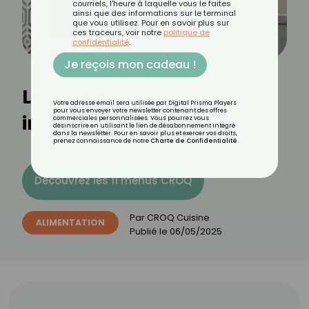
courriels, l'heure à laquelle vous le faites
ainsi que des informations sur le terminal
que vous utilisez. Pour en savoir plus sur
ces traceurs, voir notre
politique de
confidentialité
.
Je reçois mon cadeau !
Le café est-il un anti-
Votre adresse email sera utilisée par Digital Prisma Players
pour vous envoyer votre newsletter contenant des offres
inflammatoire ?
commerciales personnalisées. Vous pourrez vous
désinscrire en utilisant le lien de désabonnement intégré
dans la newsletter. Pour en savoir plus et exercer vos droits,
prenez connaissance de notre
Charte de Confidentialité
.
Découvrez les 11 menus CROQ
Par
CROQ Cuisine
ALIMENTATION
Publié le
06/05/2025