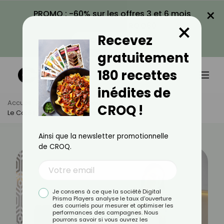
×
PROMO : -60% sur les offres 3 et 6 mois
×
avec le code CROQ60
Recevez
VOIR LA PROMO
gratuitement
180 recettes
inédites de
Accueil
Actus
Alimentation
CROQ !
Le Café Est-Il Un Anti-Inflammatoire ?
Ainsi que la newsletter promotionnelle
de CROQ.
Je consens à ce que la société Digital
Prisma Players analyse le taux d'ouverture
des courriels pour mesurer et optimiser les
performances des campagnes. Nous
pourrons savoir si vous ouvrez les