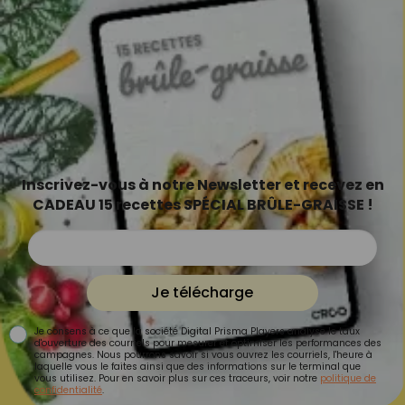
Inscrivez-vous à notre Newsletter et recevez en
CADEAU 15 recettes SPÉCIAL BRÛLE-GRAISSE !
Je télécharge
Je consens à ce que la société Digital Prisma Players analyse le taux
d'ouverture des courriels pour mesurer et optimiser les performances des
campagnes. Nous pourrons savoir si vous ouvrez les courriels, l'heure à
laquelle vous le faites ainsi que des informations sur le terminal que
vous utilisez. Pour en savoir plus sur ces traceurs, voir notre
politique de
confidentialité
.