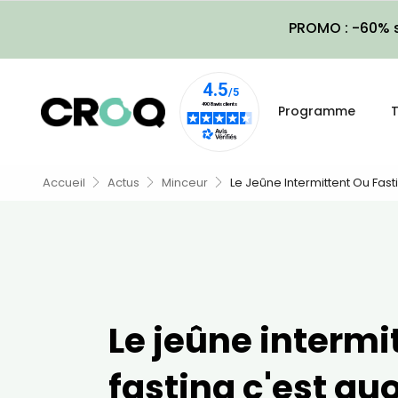
PROMO : -60% s
Programme
T
Accueil
Actus
Minceur
Le Jeûne Intermittent Ou Fast
Le jeûne intermi
fasting c'est quo