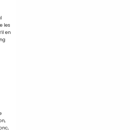
l
e les
il en
ong
e
on,
onc,