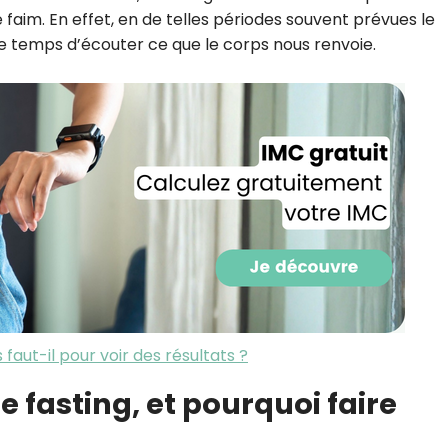
CROQ.
faim. En effet, en de telles périodes souvent prévues le
 temps d’écouter ce que le corps nous renvoie.
Je consens à ce que la société Digi
Prisma Players analyse le taux d'ou
des courriels pour mesurer et optim
performances des campagnes. No
pourrons savoir si vous ouvrez les co
l'heure à laquelle vous le faites ains
des informations sur le terminal qu
utilisez. Pour en savoir plus sur ces 
voir notre
politique de confidentialit
Je reçois mon cadeau !
faut-il pour voir des résultats ?
Votre adresse email sera utilisée par Digital Prisma Playe
envoyer votre newsletter contenant des offres commercial
personnalisées. Vous pourrez vous désinscrire en utilisan
désabonnement intégré dans la newsletter. Pour en savoi
 fasting, et pourquoi faire
exercer vos droits, prenez connaissance de notre
Charte 
Confidentialité
.