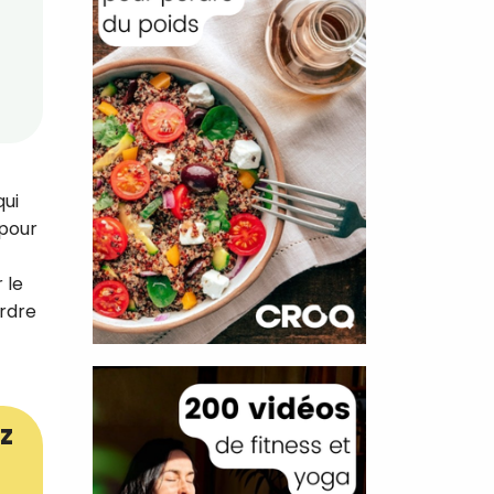
qui
 pour
 le
erdre
z