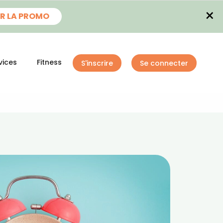
×
R LA PROMO
vices
Fitness
S'inscrire
Se connecter