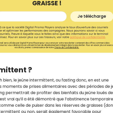
GRAISSE !
Je télécharge
à ce que la société Digital Prisma Players analyse le taux d'ouverture des courriels
r et optimiser les performances des campagnes. Nous pourrons savoir si vous
ourriels, l'heure à laquelle vous le faites ainsi que des informations sur le terminal
lisez. Pour en savoir plus sur ces traceurs, voir notre
politique de confidentialité
.
ail sera utilisée par Digital Prisma Playerspour vous envoyer votre newsletter contenant des offres commerciales
pourrez vous désinscrire en utilisant le lien de désabonnement intégré dans la newsletter. Pour en savoir plus et exerc
vos droits, prenez connaissance de notre
Charte de Confidentialité.
mittent ?
Eh bien, le jeûne intermittent, ou fasting donc, en est une
Recevez gratuitemen
 les moments de prises alimentaires avec des périodes de 
recettes inédites de
ting permettrait de profiter des bienfaits du jeûne loués d
’est vrai qu’il a été démontré que l’abstinence temporair
!
 comme celle de puiser dans les réserves de graisses (do
Ainsi que la newsletter promotio
 intermittent ou non, serait également favorable pour