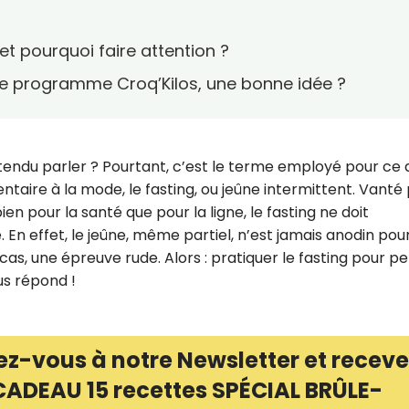
et pourquoi faire attention ?
t le programme Croq’Kilos, une bonne idée ?
ntendu parler ? Pourtant, c’est le terme employé pour ce 
ntaire à la mode, le fasting, ou jeûne intermittent. Vanté
ien pour la santé que pour la ligne, le fasting ne doit
En effet, le jeûne, même partiel, n’est jamais anodin pour
es cas, une épreuve rude. Alors : pratiquer le fasting pour p
s répond !
ez-vous à notre Newsletter et receve
CADEAU 15 recettes SPÉCIAL BRÛLE-