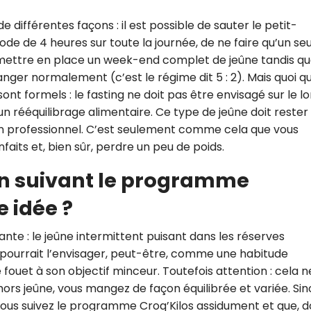
 différentes façons : il est possible de sauter le petit-
de de 4 heures sur toute la journée, de ne faire qu’un seu
 mettre en place un week-end complet de jeûne tandis qu
nger normalement (c’est le régime dit 5 : 2). Mais quoi qu’
 sont formels : le fasting ne doit pas être envisagé sur le l
 rééquilibrage alimentaire. Ce type de jeûne doit rester
n professionnel. C’est seulement comme cela que vous
aits et, bien sûr, perdre un peu de poids.
 en suivant le programme
 idée ?
sante : le jeûne intermittent puisant dans les réserves
 pourrait l’envisager, peut-être, comme une habitude
ouet à son objectif minceur. Toutefois attention : cela n
hors jeûne, vous mangez de façon équilibrée et variée. Sin
 vous suivez le programme Croq’Kilos assidument et que, d