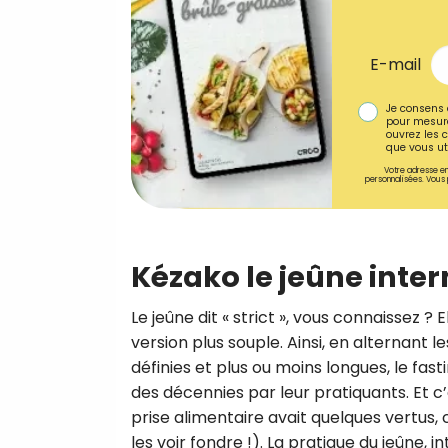
E-mail
Je consens 
pour mesure
ouvrez les c
que vous uti
Votre adresse em
personnalisées. Vous 
Kézako le jeûne inter
Le jeûne dit « strict », vous connaissez ? 
version plus souple. Ainsi, en alternant
définies et plus ou moins longues, le fas
des décennies par leur pratiquants. Et c
prise alimentaire avait quelques vertus,
les voir fondre !). La pratique du jeûne,