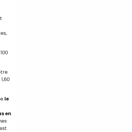
t
ces,
 100
otre
 1,60
ue
le
as en
nes
est