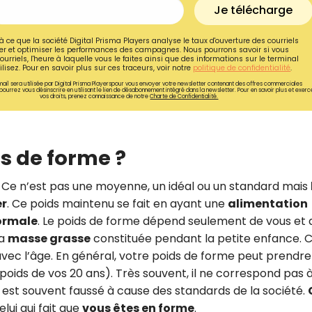
Je télécharge
à ce que la société Digital Prisma Players analyse le taux d'ouverture des courriels
r et optimiser les performances des campagnes. Nous pourrons savoir si vous
ourriels, l'heure à laquelle vous le faites ainsi que des informations sur le terminal
lisez. Pour en savoir plus sur ces traceurs, voir notre
politique de confidentialité
.
ail sera utilisée par Digital Prisma Playerspour vous envoyer votre newsletter contenant des offres commerciales
pourrez vous désinscrire en utilisant le lien de désabonnement intégré dans la newsletter. Pour en savoir plus et exerc
vos droits, prenez connaissance de notre
Charte de Confidentialité.
ds de forme ?
 Ce n’est pas une moyenne, un idéal ou un standard mais
er
. Ce poids maintenu se fait en ayant une
alimentation
ormale
. Le poids de forme dépend seulement de vous et 
Recevez gratuitemen
la
masse grasse
constituée pendant la petite enfance. 
recettes inédites de
c l’âge. En général, votre poids de forme peut prendre
du poids de vos 20 ans). Très souvent, il ne correspond pas 
!
 est souvent faussé à cause des standards de la société.
Ainsi que la newsletter promotio
elui qui fait que
vous êtes en forme
.