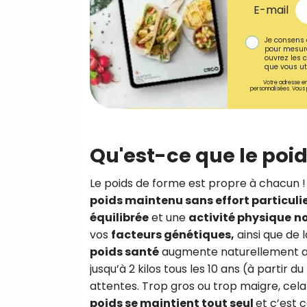
E-mail
Je consens 
pour mesure
ouvrez les c
que vous uti
Votre adresse em
personnalisées. Vous 
Qu'est-ce que le poi
Le poids de forme est propre à chacun !
poids maintenu sans effort particuli
équilibrée
et une
activité physique
n
vos
facteurs génétiques,
ainsi que de 
poids santé
augmente naturellement ave
jusqu’à 2 kilos tous les 10 ans (à partir 
attentes. Trop gros ou trop maigre, cela
poids se maintient tout seul
et c’est c