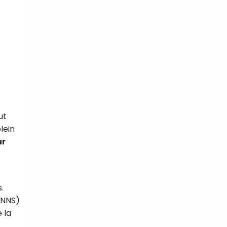
ut
lein
ur
.
PNNS)
 la