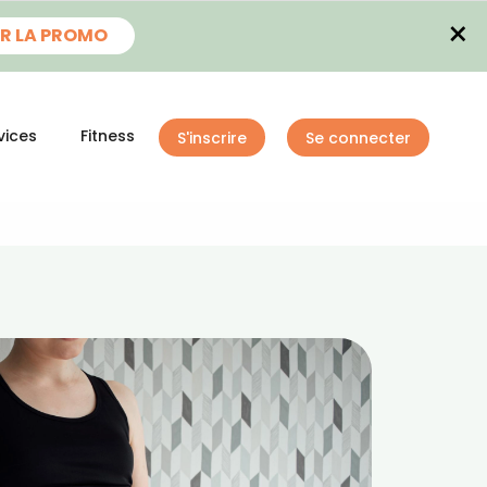
×
R LA PROMO
vices
Fitness
S'inscrire
Se connecter