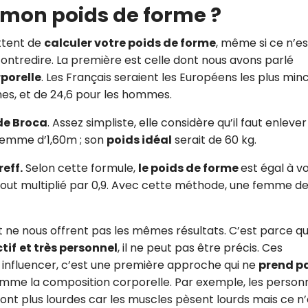
mon poids de forme ?
ettent de
calculer votre poids de forme
, même si ce n’es
 contredire. La première est celle dont nous avons parlé
porelle
. Les Français seraient les Européens les plus min
s, et de 24,6 pour les hommes.
de Broca
. Assez simpliste, elle considère qu’il faut enlever
 femme d’1,60m ; son
poids idéal
serait de 60 kg.
eff.
Selon cette formule,
le poids de forme
est égal à v
 tout multiplié par 0,9. Avec cette méthode, une femme de
 ne nous offrent pas les mêmes résultats. C’est parce q
tif
et très personnel
, il ne peut pas être précis. Ces
 influencer, c’est une première approche qui ne
prend p
mme la composition corporelle. Par exemple, les person
nt plus lourdes car les muscles pèsent lourds mais ce n’