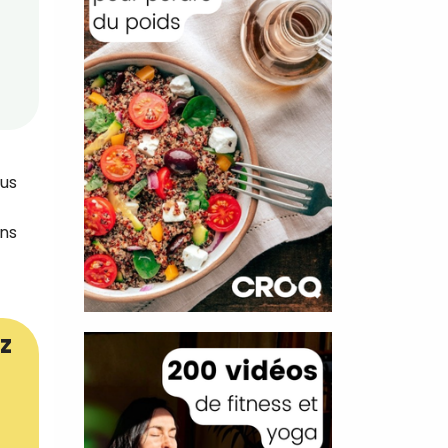
ous
ons
z