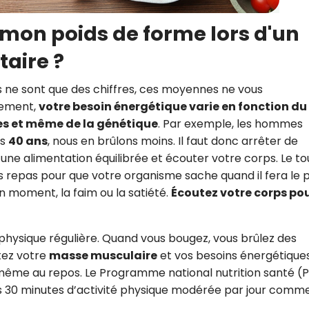
on poids de forme lors d'un
taire ?
s ne sont que des chiffres, ces moyennes ne vous
rement,
votre besoin énergétique varie en fonction du
ues et même de la génétique
. Par exemple, les hommes
ès
40 ans
, nous en brûlons moins. Il faut donc arrêter de
une alimentation équilibrée et écouter votre corps. Le to
es repas pour que votre organisme sache quand il fera le p
on moment, la faim ou la satiété.
Écoutez votre corps po
 physique régulière. Quand vous bougez, vous brûlez des
tez votre
masse musculaire
et vos besoins énergétiques
, même au repos. Le Programme national nutrition santé (
s 30 minutes d’activité physique modérée par jour comme