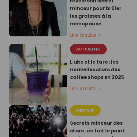
révèle son secret
minceur pour brûler
les graisses à la
ménopause
Lire la suite
ACTUALITÉS
L'ube et le taro : les
nouvelles stars des
coffee shops en 2025
Lire la suite
MINCEUR
Secrets minceur des
stars : on fait le point