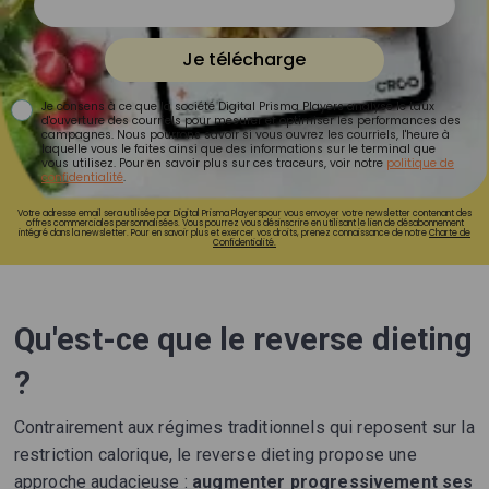
Je télécharge
Je consens à ce que la société Digital Prisma Players analyse le taux
d'ouverture des courriels pour mesurer et optimiser les performances des
campagnes. Nous pourrons savoir si vous ouvrez les courriels, l'heure à
laquelle vous le faites ainsi que des informations sur le terminal que
vous utilisez. Pour en savoir plus sur ces traceurs, voir notre
politique de
confidentialité
.
Votre adresse email sera utilisée par Digital Prisma Playerspour vous envoyer votre newsletter contenant des
offres commerciales personnalisées. Vous pourrez vous désinscrire en utilisant le lien de désabonnement
intégré dans la newsletter. Pour en savoir plus et exercer vos droits, prenez connaissance de notre
Charte de
Confidentialité.
Qu'est-ce que le reverse dieting
?
Contrairement aux régimes traditionnels qui reposent sur la
restriction calorique, le reverse dieting propose une
approche audacieuse :
augmenter progressivement ses