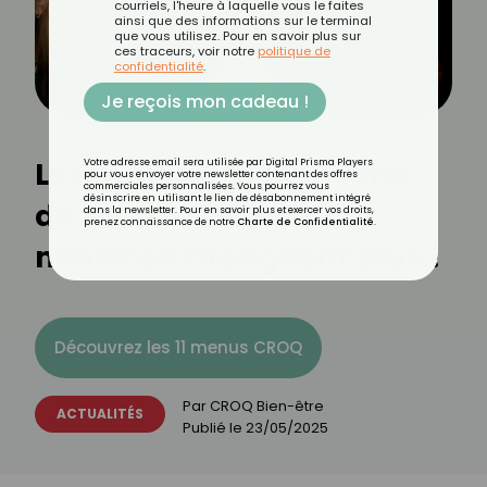
courriels, l'heure à laquelle vous le faites
ainsi que des informations sur le terminal
que vous utilisez. Pour en savoir plus sur
ces traceurs, voir notre
politique de
confidentialité
.
Je reçois mon cadeau !
Le Reverse Diet : Le secret
Votre adresse email sera utilisée par Digital Prisma Players
pour vous envoyer votre newsletter contenant des offres
commerciales personnalisées. Vous pourrez vous
désinscrire en utilisant le lien de désabonnement intégré
de Jennifer Lopez pour
dans la newsletter. Pour en savoir plus et exercer vos droits,
prenez connaissance de notre
Charte de Confidentialité
.
mincir en mangeant plus !
Découvrez les 11 menus CROQ
Par
CROQ Bien-être
ACTUALITÉS
Publié le
23/05/2025