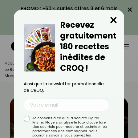
×
PROMO : -60% sur les offres 3 et 6 mois
×
avec le code CROQ60
Recevez
VOIR LA PROMO
gratuitement
180 recettes
inédites de
Accueil
Actus
Actualités
CROQ !
Le Reverse Diet : Le Secret De Jennifer Lopez Pour Mincir En
Mangeant Plus !
Ainsi que la newsletter promotionnelle
de CROQ.
Je consens à ce que la société Digital
Prisma Players analyse le taux d'ouverture
des courriels pour mesurer et optimiser les
performances des campagnes. Nous
pourrons savoir si vous ouvrez les