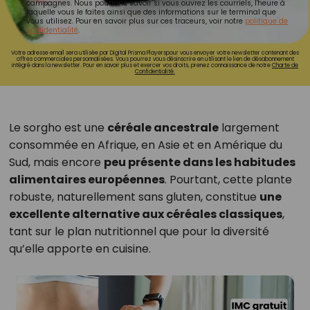
campagnes. Nous pourrons savoir si vous ouvrez les courriels, l'heure à
laquelle vous le faites ainsi que des informations sur le terminal que
vous utilisez. Pour en savoir plus sur ces traceurs, voir notre
politique de
confidentialité
.
Votre adresse email sera utilisée par Digital Prisma Playerspour vous envoyer votre newsletter contenant des
offres commerciales personnalisées. Vous pourrez vous désinscrire en utilisant le lien de désabonnement
intégré dans la newsletter. Pour en savoir plus et exercer vos droits, prenez connaissance de notre
Charte de
Confidentialité.
Le sorgho est une
céréale ancestrale
largement
consommée en Afrique, en Asie et en Amérique du
Sud, mais encore
peu présente dans les habitudes
alimentaires européennes
. Pourtant, cette plante
robuste, naturellement sans gluten, constitue
une
excellente alternative aux céréales classiques
,
tant sur le plan nutritionnel que pour la diversité
qu’elle apporte en cuisine.