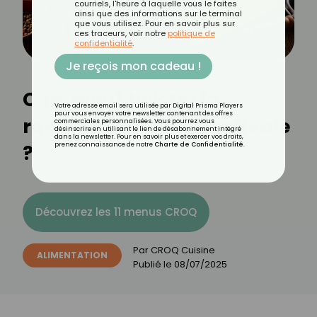
courriels, l'heure à laquelle vous le faites
ainsi que des informations sur le terminal
que vous utilisez. Pour en savoir plus sur
ces traceurs, voir notre
politique de
confidentialité
.
Je reçois mon cadeau !
Comment twister la
Votre adresse email sera utilisée par Digital Prisma Players
pour vous envoyer votre newsletter contenant des offres
raclette en version estivale
commerciales personnalisées. Vous pourrez vous
désinscrire en utilisant le lien de désabonnement intégré
dans la newsletter. Pour en savoir plus et exercer vos droits,
?
prenez connaissance de notre
Charte de Confidentialité
.
Découvrez les 11 menus CROQ
Par
CROQ Cuisine
ALIMENTATION
Publié le
08/07/2025