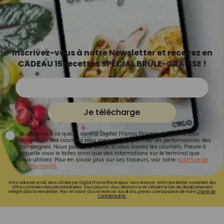
Inscrivez-vous à notre Newsletter et recevez en
CADEAU 15 recettes SPÉCIAL BRÛLE-GRAISSE !
Je télécharge
Je consens à ce que la société Digital Prisma Players analyse le taux
d'ouverture des courriels pour mesurer et optimiser les performances des
campagnes. Nous pourrons savoir si vous ouvrez les courriels, l'heure à
laquelle vous le faites ainsi que des informations sur le terminal que
vous utilisez. Pour en savoir plus sur ces traceurs, voir notre
politique de
confidentialité
.
Votre adresse email sera utilisée par Digital Prisma Playerspour vous envoyer votre newsletter contenant des
offres commerciales personnalisées. Vous pourrez vous désinscrire en utilisant le lien de désabonnement
intégré dans la newsletter. Pour en savoir plus et exercer vos droits, prenez connaissance de notre
Charte de
Confidentialité.