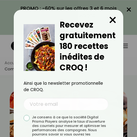
×
PROMO : -60% sur les offres 3 et 6 mois
×
avec le code CROQ60
Recevez
VOIR LA PROMO
gratuitement
180 recettes
inédites de
Accueil
Actus
Alimentation
CROQ !
Comment Twister La Raclette En Version Estivale ?
Ainsi que la newsletter promotionnelle
de CROQ.
Je consens à ce que la société Digital
Prisma Players analyse le taux d'ouverture
des courriels pour mesurer et optimiser les
performances des campagnes. Nous
pourrons savoir si vous ouvrez les