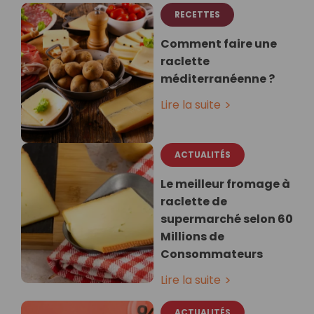
RECETTES
Comment faire une
raclette
méditerranéenne ?
Lire la suite
ACTUALITÉS
Le meilleur fromage à
raclette de
supermarché selon 60
Millions de
Consommateurs
Lire la suite
ACTUALITÉS