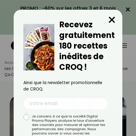
×
PROMO : -60% sur les offres 3 et 6 mois
×
avec le code CROQ60
Recevez
VOIR LA PROMO
gratuitement
180 recettes
inédites de
Accueil
Actus
Beauté
CROQ !
Les Casques LED Pour Les Cheveux : Toute La Vérité Sur Ce Que
Ça Change Réellement
Ainsi que la newsletter promotionnelle
de CROQ.
Je consens à ce que la société Digital
Prisma Players analyse le taux d'ouverture
des courriels pour mesurer et optimiser les
performances des campagnes. Nous
pourrons savoir si vous ouvrez les