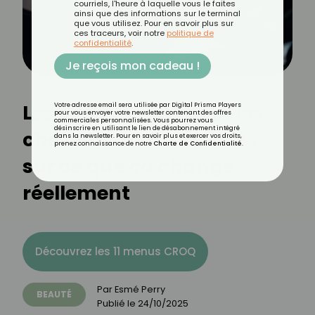
courriels, l'heure à laquelle vous le faites
ainsi que des informations sur le terminal
que vous utilisez. Pour en savoir plus sur
ces traceurs, voir notre
politique de
confidentialité
.
Je reçois mon cadeau !
Les casques LED pour les
Votre adresse email sera utilisée par Digital Prisma Players
pour vous envoyer votre newsletter contenant des offres
commerciales personnalisées. Vous pourrez vous
désinscrire en utilisant le lien de désabonnement intégré
cheveux : toute la vérité
dans la newsletter. Pour en savoir plus et exercer vos droits,
prenez connaissance de notre
Charte de Confidentialité
.
sur ce que ça change
réellement
Découvrez les 11 menus CROQ
Par
Esmé Perry
BEAUTÉ
Publié le
24/10/2025