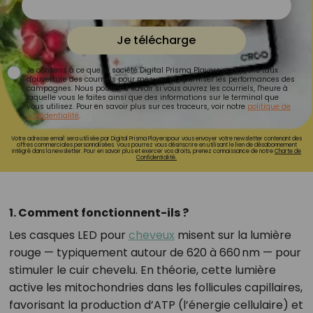
Je télécharge
Je consens à ce que la société Digital Prisma Players analyse le taux
d'ouverture des courriels pour mesurer et optimiser les performances des
campagnes. Nous pourrons savoir si vous ouvrez les courriels, l'heure à
laquelle vous le faites ainsi que des informations sur le terminal que
vous utilisez. Pour en savoir plus sur ces traceurs, voir notre
politique de
confidentialité
.
Votre adresse email sera utilisée par Digital Prisma Playerspour vous envoyer votre newsletter contenant des
offres commerciales personnalisées. Vous pourrez vous désinscrire en utilisant le lien de désabonnement
intégré dans la newsletter. Pour en savoir plus et exercer vos droits, prenez connaissance de notre
Charte de
Confidentialité.
1. Comment fonctionnent-ils ?
Les casques LED pour
cheveux
misent sur la lumière
rouge — typiquement autour de 620 à 660 nm — pour
stimuler le cuir chevelu. En théorie, cette lumière
active les mitochondries dans les follicules capillaires,
favorisant la production d’ATP (l’énergie cellulaire) et