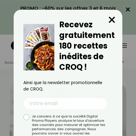
×
PROMO : -60% sur les offres 3 et 6 mois
×
avec le code CROQ60
Recevez
VOIR LA PROMO
gratuitement
180 recettes
inédites de
Accueil
Actus
Beauté
Quel Est Mon Type De Peau ?
CROQ !
Ainsi que la newsletter promotionnelle
de CROQ.
Je consens à ce que la société Digital
Prisma Players analyse le taux d'ouverture
des courriels pour mesurer et optimiser les
performances des campagnes. Nous
pourrons savoir si vous ouvrez les