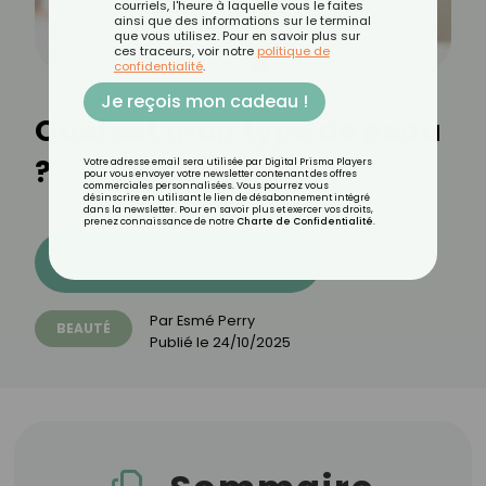
courriels, l'heure à laquelle vous le faites
ainsi que des informations sur le terminal
que vous utilisez. Pour en savoir plus sur
ces traceurs, voir notre
politique de
confidentialité
.
Je reçois mon cadeau !
Quel est mon type de peau
?
Votre adresse email sera utilisée par Digital Prisma Players
pour vous envoyer votre newsletter contenant des offres
commerciales personnalisées. Vous pourrez vous
désinscrire en utilisant le lien de désabonnement intégré
dans la newsletter. Pour en savoir plus et exercer vos droits,
prenez connaissance de notre
Charte de Confidentialité
.
Découvrez les 11 menus CROQ
Par
Esmé Perry
BEAUTÉ
Publié le
24/10/2025