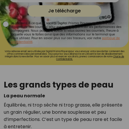
Je télécharge
Je consens à ce que la société Digital Prisma Players analyse le taux
d'ouverture des courriels pour mesurer et optimiser les performances des
campagnes. Nous pourrons savoir si vous ouvrez les courriels, l'heure à
laquelle vous le faites ainsi que des informations sur le terminal que
vous utilisez. Pour en savoir plus sur ces traceurs, voir notre
politique de
confidentialité
.
Votre adresse email sera utilisée par Digital Prisma Playerspour vous envoyer votre newsletter contenant des
offres commerciales personnalisées. Vous pourrez vous désinscrire en utilisant le lien de désabonnement
intégré dans la newsletter. Pour en savoir plus et exercer vos droits, prenez connaissance de notre
Charte de
Confidentialité.
Les grands types de peau
La peau normale
Équilibrée, ni trop sèche ni trop grasse, elle présente
un grain régulier, une bonne souplesse et peu
d’imperfections. C’est un type de peau rare et facile
à entretenir.