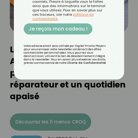
courriels, l'heure à laquelle vous le faites
ainsi que des informations sur le terminal
que vous utilisez. Pour en savoir plus sur
ces traceurs, voir notre
politique de
confidentialité
.
Je reçois mon cadeau !
Libérez votre esprit :
Votre adresse email sera utilisée par Digital Prisma Players
pour vous envoyer votre newsletter contenant des offres
commerciales personnalisées. Vous pourrez vous
désinscrire en utilisant le lien de désabonnement intégré
Adoptez le « brain dump »
dans la newsletter. Pour en savoir plus et exercer vos droits,
prenez connaissance de notre
Charte de Confidentialité
.
pour un sommeil
réparateur et un quotidien
apaisé
Découvrez les 11 menus CROQ