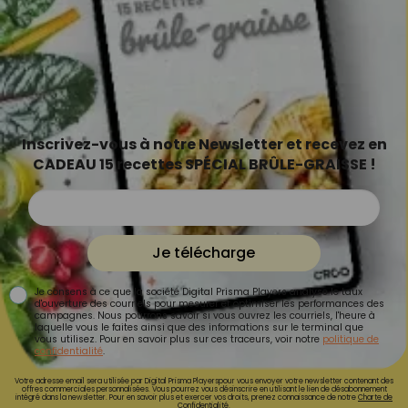
Inscrivez-vous à notre Newsletter et recevez en
CADEAU 15 recettes SPÉCIAL BRÛLE-GRAISSE !
Je télécharge
Je consens à ce que la société Digital Prisma Players analyse le taux
d'ouverture des courriels pour mesurer et optimiser les performances des
campagnes. Nous pourrons savoir si vous ouvrez les courriels, l'heure à
laquelle vous le faites ainsi que des informations sur le terminal que
vous utilisez. Pour en savoir plus sur ces traceurs, voir notre
politique de
confidentialité
.
Votre adresse email sera utilisée par Digital Prisma Playerspour vous envoyer votre newsletter contenant des
offres commerciales personnalisées. Vous pourrez vous désinscrire en utilisant le lien de désabonnement
intégré dans la newsletter. Pour en savoir plus et exercer vos droits, prenez connaissance de notre
Charte de
Confidentialité.