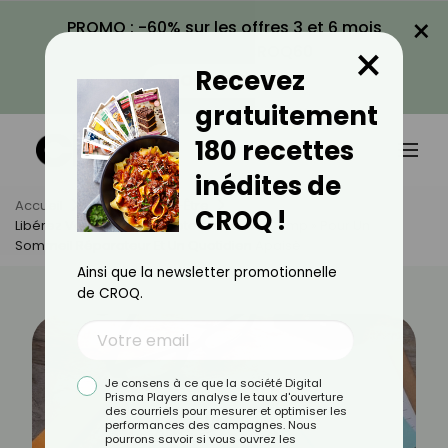
×
PROMO : -60% sur les offres 3 et 6 mois
×
avec le code CROQ60
Recevez
VOIR LA PROMO
gratuitement
180 recettes
inédites de
Accueil
Actus
Bien-Être
CROQ !
Libérez Votre Esprit : Adoptez Le « Brain Dump » Pour Un
Sommeil Réparateur Et Un Quotidien Apaisé
Ainsi que la newsletter promotionnelle
de CROQ.
Je consens à ce que la société Digital
Prisma Players analyse le taux d'ouverture
des courriels pour mesurer et optimiser les
performances des campagnes. Nous
pourrons savoir si vous ouvrez les