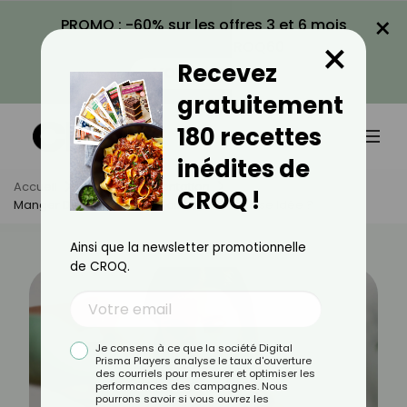
×
PROMO : -60% sur les offres 3 et 6 mois
×
avec le code CROQ60
Recevez
VOIR LA PROMO
gratuitement
180 recettes
inédites de
Accueil
Actus
Alimentation
CROQ !
Manger Des Tomates Le Soir : Une Mauvaise Idée ?
Ainsi que la newsletter promotionnelle
de CROQ.
Je consens à ce que la société Digital
Prisma Players analyse le taux d'ouverture
des courriels pour mesurer et optimiser les
performances des campagnes. Nous
pourrons savoir si vous ouvrez les