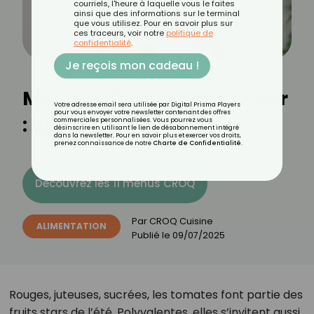
courriels, l'heure à laquelle vous le faites
ainsi que des informations sur le terminal
que vous utilisez. Pour en savoir plus sur
ces traceurs, voir notre
politique de
confidentialité
.
Je reçois mon cadeau !
Manger des tomates le soir
Votre adresse email sera utilisée par Digital Prisma Players
pour vous envoyer votre newsletter contenant des offres
: une mauvaise idée ?
commerciales personnalisées. Vous pourrez vous
désinscrire en utilisant le lien de désabonnement intégré
dans la newsletter. Pour en savoir plus et exercer vos droits,
prenez connaissance de notre
Charte de Confidentialité
.
Découvrez les 11 menus CROQ
Par
CROQ Cuisine
ALIMENTATION
Publié le
09/07/2025
Rouges, juteuses, sucrées, les tomates font partie des
fruits stars de l’été. Polyvalentes, elles s’invitent aussi