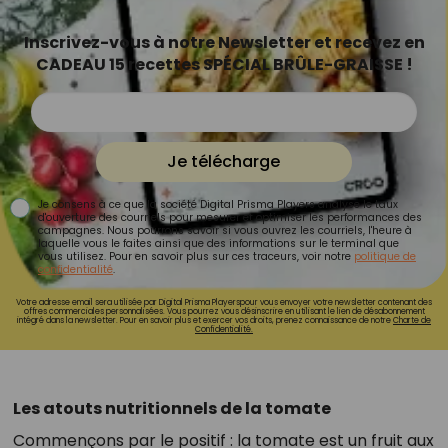
Inscrivez-vous à notre Newsletter et recevez en
CADEAU 15 recettes SPÉCIAL BRÛLE-GRAISSE !
Je télécharge
Je consens à ce que la société Digital Prisma Players analyse le taux
d'ouverture des courriels pour mesurer et optimiser les performances des
campagnes. Nous pourrons savoir si vous ouvrez les courriels, l'heure à
laquelle vous le faites ainsi que des informations sur le terminal que
vous utilisez. Pour en savoir plus sur ces traceurs, voir notre
politique de
confidentialité
.
Votre adresse email sera utilisée par Digital Prisma Playerspour vous envoyer votre newsletter contenant des
offres commerciales personnalisées. Vous pourrez vous désinscrire en utilisant le lien de désabonnement
intégré dans la newsletter. Pour en savoir plus et exercer vos droits, prenez connaissance de notre
Charte de
Confidentialité.
Les atouts nutritionnels de la tomate
Commençons par le positif : la tomate est un fruit aux