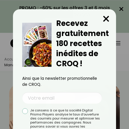
×
PROMO : -60% sur les offres 3 et 6 mois
×
avec le code CROQ60
Recevez
VOIR LA PROMO
gratuitement
180 recettes
inédites de
Accueil
Actus
Alimentation
CROQ !
Manger Des Insectes Est-Ce Bon Pour La Santé ?
Ainsi que la newsletter promotionnelle
de CROQ.
Je consens à ce que la société Digital
Prisma Players analyse le taux d'ouverture
des courriels pour mesurer et optimiser les
performances des campagnes. Nous
pourrons savoir si vous ouvrez les