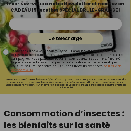
Inscrivez-vous à notre Newsletter et recevez en
CADEAU 15 recettes SPÉCIAL BRÛLE-GRAISSE !
Je télécharge
Je consens à ce que la société Digital Prisma Players analyse le taux
d'ouverture des courriels pour mesurer et optimiser les performances des
campagnes. Nous pourrons savoir si vous ouvrez les courriels, l'heure à
laquelle vous le faites ainsi que des informations sur le terminal que
vous utilisez. Pour en savoir plus sur ces traceurs, voir notre
politique de
confidentialité
.
Votre adresse email sera utilisée par Digital Prisma Playerspour vous envoyer votre newsletter contenant des
offres commerciales personnalisées. Vous pourrez vous désinscrire en utilisant le lien de désabonnement
intégré dans la newsletter. Pour en savoir plus et exercer vos droits, prenez connaissance de notre
Charte de
Confidentialité.
Consommation d’insectes :
les bienfaits sur la santé