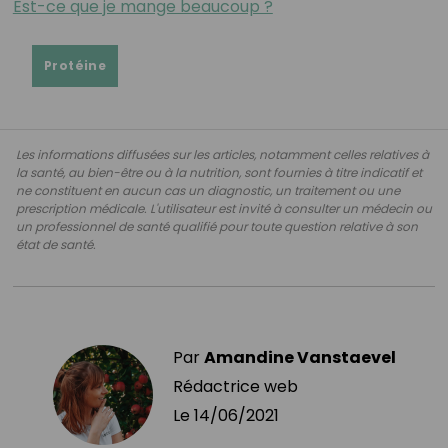
Est-ce que je mange beaucoup ?
Protéine
Les informations diffusées sur les articles, notamment celles relatives à
la santé, au bien-être ou à la nutrition, sont fournies à titre indicatif et
ne constituent en aucun cas un diagnostic, un traitement ou une
prescription médicale. L'utilisateur est invité à consulter un médecin ou
un professionnel de santé qualifié pour toute question relative à son
état de santé.
Par
Amandine Vanstaevel
Rédactrice web
Le
14/06/2021