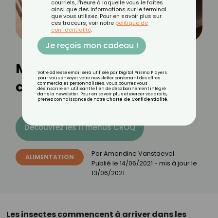
courriels, l'heure à laquelle vous le faites
ainsi que des informations sur le terminal
que vous utilisez. Pour en savoir plus sur
ces traceurs, voir notre
politique de
confidentialité
.
Je reçois mon cadeau !
Manger des insectes est-
Votre adresse email sera utilisée par Digital Prisma Players
pour vous envoyer votre newsletter contenant des offres
ce bon pour la santé ?
commerciales personnalisées. Vous pourrez vous
désinscrire en utilisant le lien de désabonnement intégré
dans la newsletter. Pour en savoir plus et exercer vos droits,
prenez connaissance de notre
Charte de Confidentialité
.
Découvrez les 11 menus CROQ
Par
Amandine Vanstaevel
ALIMENTATION
Publié le
14/06/2021
- mis à jour le
13/06/2021
Les insectes commencent à arriver dans les