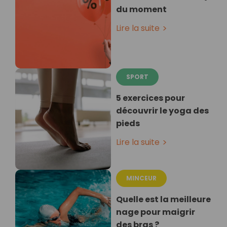
du moment
Lire la suite
SPORT
5 exercices pour
découvrir le yoga des
pieds
Lire la suite
MINCEUR
Quelle est la meilleure
nage pour maigrir
des bras ?