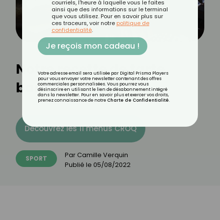
courriels, l'heure à laquelle vous le faites
ainsi que des informations sur le terminal
que vous utilisez. Pour en savoir plus sur
ces traceurs, voir notre
politique de
confidentialité
.
Je reçois mon cadeau !
Notre recette de tarte
Votre adresse email sera utilisée par Digital Prisma Players
pour vous envoyer votre newsletter contenant des offres
banane chocolat 🍫
commerciales personnalisées. Vous pourrez vous
désinscrire en utilisant le lien de désabonnement intégré
dans la newsletter. Pour en savoir plus et exercer vos droits,
prenez connaissance de notre
Charte de Confidentialité
.
Découvrez les 11 menus CROQ
Par
Camille Verquin
SPORT
Publié le
05/08/2022