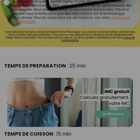
Je consens à ce que la société Digital Prisma Players analyse le taux
d'ouverture des courriels pour mesurer et optimiser les performances des
campagnes. Nous pourrons savoir si vous ouvrez les courriels, l'heure à
laquelle vous le faites ainsi que des informations sur le terminal que
vous utilisez. Pour en savoir plus sur ces traceurs, voir notre
politique de
confidentialité
.
Votre adresse email sera utilisée par Digital Prisma Playerspour vous envoyer votre newsletter contenant des
offres commerciales personnalisées. Vous pourrez vous désinscrire en utilisant le lien de désabonnement
intégré dans la newsletter. Pour en savoir plus et exercer vos droits, prenez connaissance de notre
Charte de
Confidentialité.
TEMPS DE PREPARATION
: 25 min
TEMPS DE CUISSON
: 15 min