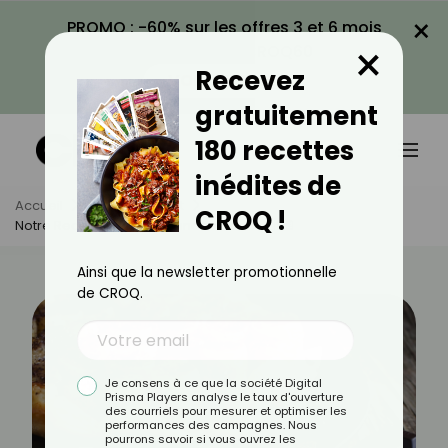
×
PROMO : -60% sur les offres 3 et 6 mois
×
avec le code CROQ60
Recevez
VOIR LA PROMO
gratuitement
180 recettes
inédites de
Accueil
Actus
Sport
CROQ !
Notre Recette De Tarte Banane Chocolat 🍫
Ainsi que la newsletter promotionnelle
de CROQ.
Je consens à ce que la société Digital
Prisma Players analyse le taux d'ouverture
des courriels pour mesurer et optimiser les
performances des campagnes. Nous
pourrons savoir si vous ouvrez les