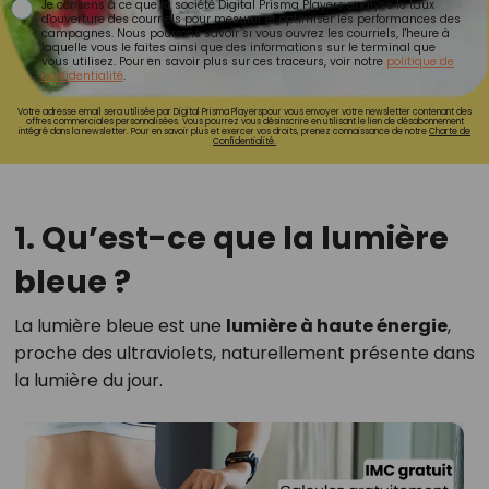
Je consens à ce que la société Digital Prisma Players analyse le taux
d'ouverture des courriels pour mesurer et optimiser les performances des
campagnes. Nous pourrons savoir si vous ouvrez les courriels, l'heure à
laquelle vous le faites ainsi que des informations sur le terminal que
vous utilisez. Pour en savoir plus sur ces traceurs, voir notre
politique de
confidentialité
.
Votre adresse email sera utilisée par Digital Prisma Playerspour vous envoyer votre newsletter contenant des
offres commerciales personnalisées. Vous pourrez vous désinscrire en utilisant le lien de désabonnement
intégré dans la newsletter. Pour en savoir plus et exercer vos droits, prenez connaissance de notre
Charte de
Confidentialité.
1. Qu’est-ce que la lumière
bleue ?
La lumière bleue est une
lumière à haute énergie
,
proche des ultraviolets, naturellement présente dans
la lumière du jour.