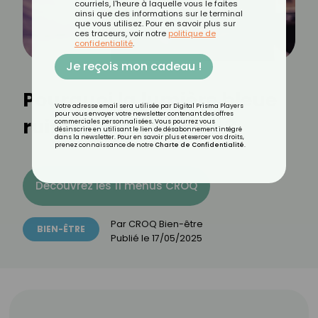
courriels, l'heure à laquelle vous le faites
ainsi que des informations sur le terminal
que vous utilisez. Pour en savoir plus sur
ces traceurs, voir notre
politique de
confidentialité
.
Je reçois mon cadeau !
Pourquoi la lumière bleue
Votre adresse email sera utilisée par Digital Prisma Players
pour vous envoyer votre newsletter contenant des offres
ruine votre sommeil ?
commerciales personnalisées. Vous pourrez vous
désinscrire en utilisant le lien de désabonnement intégré
dans la newsletter. Pour en savoir plus et exercer vos droits,
prenez connaissance de notre
Charte de Confidentialité
.
Découvrez les 11 menus CROQ
Par
CROQ Bien-être
BIEN-ÊTRE
Publié le
17/05/2025