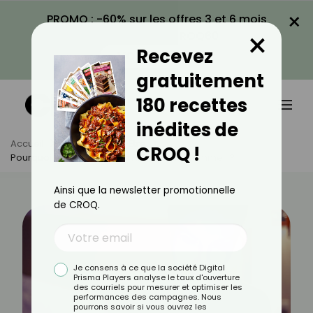
×
PROMO : -60% sur les offres 3 et 6 mois
×
avec le code CROQ60
Recevez
VOIR LA PROMO
gratuitement
180 recettes
inédites de
Accueil
Actus
Bien-Être
CROQ !
Pourquoi La Lumière Bleue Ruine Votre Sommeil ?
Ainsi que la newsletter promotionnelle
de CROQ.
Je consens à ce que la société Digital
Prisma Players analyse le taux d'ouverture
des courriels pour mesurer et optimiser les
performances des campagnes. Nous
pourrons savoir si vous ouvrez les