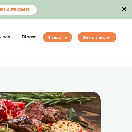
×
R LA PROMO
vices
Fitness
S'inscrire
Se connecter