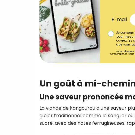
E-mail
Je consens 
pour mesure
ouvrez les c
que vous uti
Votre adresse em
personnalisées. Vous 
Un goût à mi-chemin e
Une saveur prononcée ma
La viande de kangourou a une saveur plu
gibier traditionnel comme le sanglier o
sucré, avec des notes ferrugineuses, rap