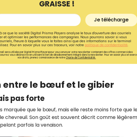
GRAISSE !
Je télécharge
à ce que la société Digital Prisma Players analyse le taux d'ouverture des courriels
r et optimiser les performances des campagnes. Nous pourrons savoir si vous
ourriels, l'heure à laquelle vous le faites ainsi que des informations sur le terminal
lisez. Pour en savoir plus sur ces traceurs, voir notre
politique de confidentialité
.
ail sera utilisée par Digital Prisma Playerspour vous envoyer votre newsletter contenant des offres commerciales
pourrez vous désinscrire en utilisant le lien de désabonnement intégré dans la newsletter. Pour en savoir plus et exerc
vos droits, prenez connaissance de notre
Charte de Confidentialité.
ntre le bœuf et le gibier
is pas forte
Recevez gratuitemen
s marquée que le bœuf, mais elle reste moins forte que l
recettes inédites de
u le chevreuil. Son goût est souvent décrit comme légère
!
pelant parfois la venaison.
Ainsi que la newsletter promotio