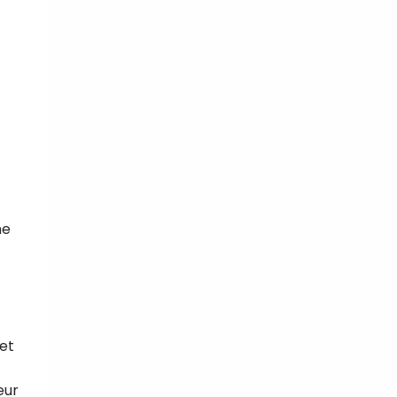
ne
 et
eur