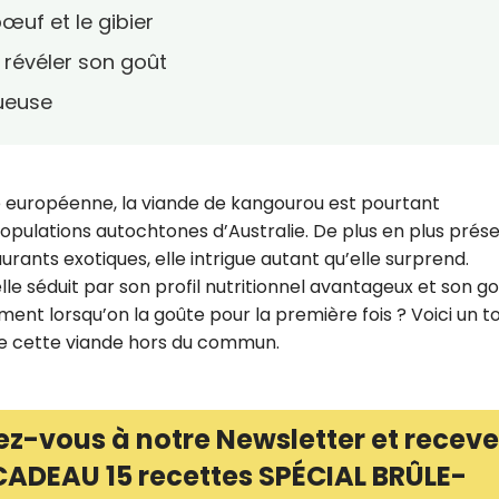
œuf et le gibier
 révéler son goût
ueuse
 européenne, la viande de kangourou est pourtant
pulations autochtones d’Australie. De plus en plus prés
aurants exotiques, elle intrigue autant qu’elle surprend.
elle séduit par son profil nutritionnel avantageux et son g
ment lorsqu’on la goûte pour la première fois ? Voici un t
 de cette viande hors du commun.
ez-vous à notre Newsletter et receve
CADEAU 15 recettes SPÉCIAL BRÛLE-