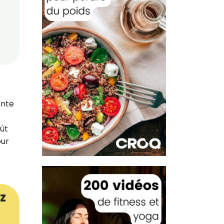
ente
oût
our
z