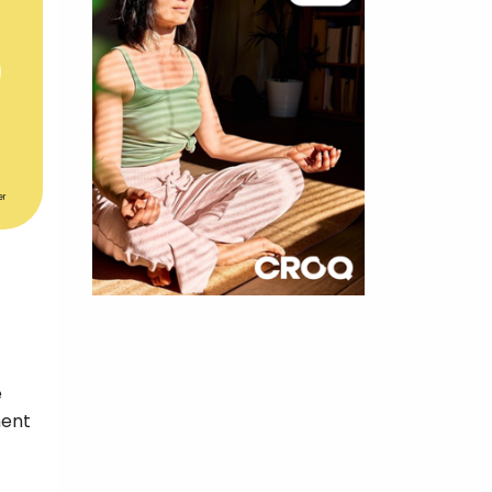
er
×
t 180
e
 CROQ
ment
nnelle de