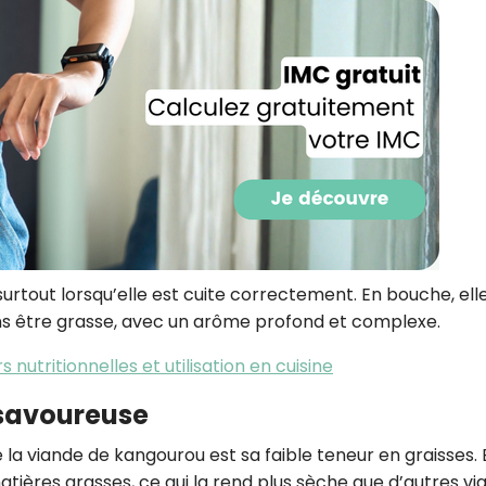
CROQ.
Je consens à ce que la société Digi
Prisma Players analyse le taux d'ou
des courriels pour mesurer et optim
performances des campagnes. No
pourrons savoir si vous ouvrez les co
l'heure à laquelle vous le faites ains
des informations sur le terminal qu
utilisez. Pour en savoir plus sur ces 
voir notre
politique de confidentialit
surtout lorsqu’elle est cuite correctement. En bouche, ell
Je reçois mon cadeau !
ans être grasse, avec un arôme profond et complexe.
 nutritionnelles et utilisation en cuisine
Votre adresse email sera utilisée par Digital Prisma Playe
envoyer votre newsletter contenant des offres commercial
savoureuse
personnalisées. Vous pourrez vous désinscrire en utilisan
désabonnement intégré dans la newsletter. Pour en savoi
exercer vos droits, prenez connaissance de notre
Charte 
Confidentialité
.
 la viande de kangourou est sa faible teneur en graisses. 
ières grasses, ce qui la rend plus sèche que d’autres vi